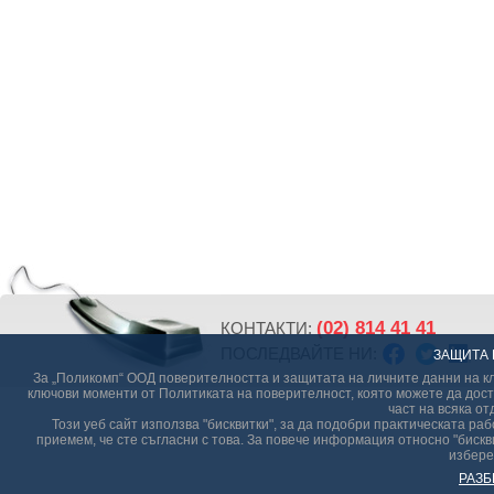
(02) 814 41 41
КОНТАКТИ:
ПОСЛЕДВАЙТЕ НИ:
ЗАЩИТА 
За „Поликомп“ ООД поверителността и защитата на личните данни на кл
ключови моменти от Политиката на поверителност, която можете да дост
част на всяка от
Този уеб сайт използва "бисквитки", за да подобри практическата р
приемем, че сте съгласни с това. За повече информация относно "бискви
избере
РАЗБ