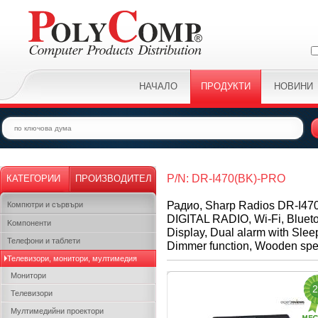
НАЧАЛО
ПРОДУКТИ
НОВИНИ
P/N: DR-I470(BK)-PRO
КАТЕГОРИИ
ПРОИЗВОДИТЕЛ
Радио, Sharp Radios DR-I4
Компютри и сървъри
DIGITAL RADIO, Wi-Fi, Bluet
Kомпоненти
Display, Dual alarm with Slee
Телефони и таблети
Dimmer function, Wooden spe
Телевизори, монитори, мултимедия
Монитори
2
Телевизори
Мултимедийни проектори