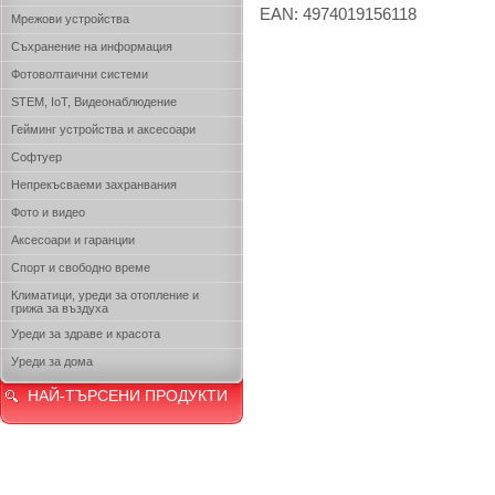
EAN: 4974019156118
Мрежови устройства
Съхранение на информация
Фотоволтаични системи
STEM, IoT, Видеонаблюдение
Гейминг устройства и аксесоари
Софтуер
Непрекъсваеми захранвания
Фото и видео
Аксесоари и гаранции
Спорт и свободно време
Климатици, уреди за отопление и
грижа за въздуха
Уреди за здраве и красота
Уреди за дома
НАЙ-ТЪРСЕНИ ПРОДУКТИ