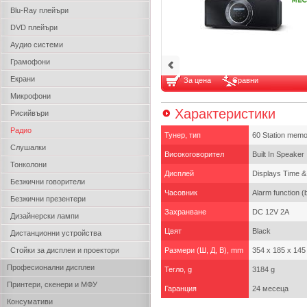
Blu-Ray плейъри
DVD плейъри
Аудио системи
Грамофони
Екрани
За цена
Сравни
Микрофони
Характеристики
Рисийвъри
Радио
Тунер, тип
60 Station memor
Слушалки
Високоговорител
Built In Speaker
Тонколони
Дисплей
Displays Time &
Безжични говорители
Часовник
Alarm function (
Безжични презентери
Захранване
DC 12V 2A
Дизайнерски лампи
Цвят
Black
Дистанционни устройства
Стойки за дисплеи и проектори
Размери (Ш, Д, В), mm
354 x 185 x 14
Професионални дисплеи
Тегло, g
3184 g
Принтери, скенери и МФУ
Гаранция
24 месеца
Консумативи