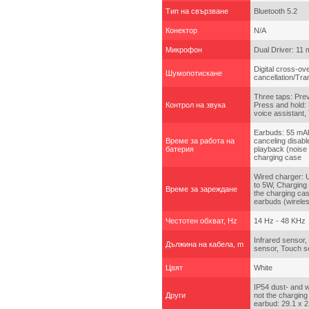
Тип на свързване
Bluetooth 5.2
Конектор
N/A
Микрофон
Dual Driver: 11 
Digital cross-ov
Шумопотискане
cancellation/Tr
Three taps: Prev
Контрол на звука
Press and hold: 
voice assistant,
Earbuds: 55 mAh
Време за работа на
canceling disabl
батерия
playback (noise 
charging case
Wired charger: 
to 5W, Charging 
Време за зареждане
the charging cas
earbuds (wirele
Честотен обхват, Hz
14 Hz - 48 KHz
Infrared sensor
Дължина на кабела, m
sensor, Touch s
Цвят
White
IP54 dust- and w
Други
not the chargin
earbud: 29.1 x 