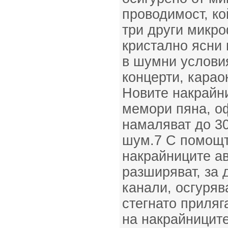
проводимост, ко
три други микро
кристално ясни 
в шумни условия
концерти, карао
Новите накрайн
мемори пяна, о
намаляват до 3
шум.7 С помощт
накрайниците а
разширяват, за 
канали, осгуряв
стегнато приляг
на накрайницит