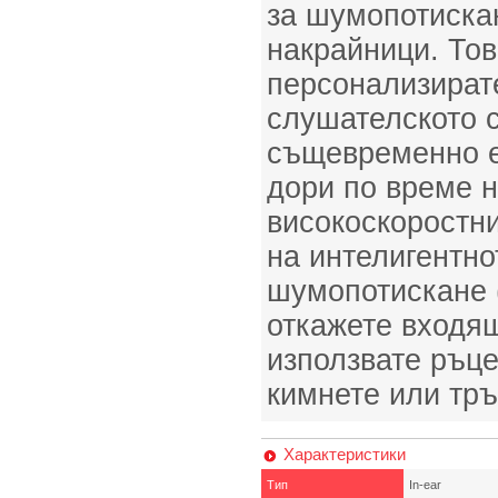
за шумопотискан
накрайници. Тов
персонализират
слушателското с
същевременно 
дори по време н
високоскоростни
на интелигентно
шумопотискане 
откажете входящ
използвате ръце
кимнете или тръ
Характеристики
Тип
In-ear