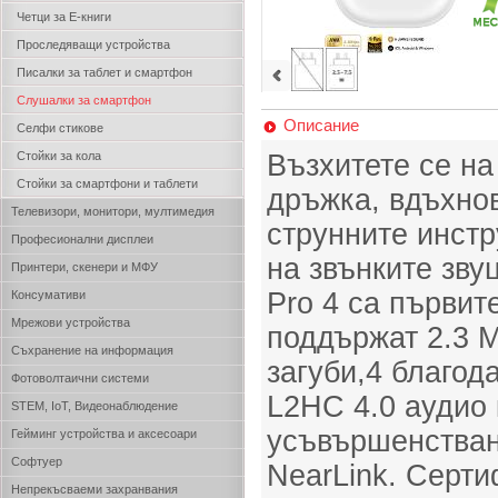
Четци за Е-книги
Проследяващи устройства
Писалки за таблет и смартфон
Слушалки за смартфон
Описание
Селфи стикове
Стойки за кола
Възхитете се на
Стойки за смартфони и таблети
дръжка, вдъхнов
Телевизори, монитори, мултимедия
струнните инстр
Професионални дисплеи
на звънките зв
Принтери, скенери и МФУ
Pro 4 са първит
Консумативи
Мрежови устройства
поддържат 2.3 
Съхранение на информация
загуби,4 благод
Фотоволтаични системи
L2HC 4.0 аудио 
STEM, IoT, Видеонаблюдение
усъвършенстван
Гейминг устройства и аксесоари
Софтуер
NearLink. Серт
Непрекъсваеми захранвания