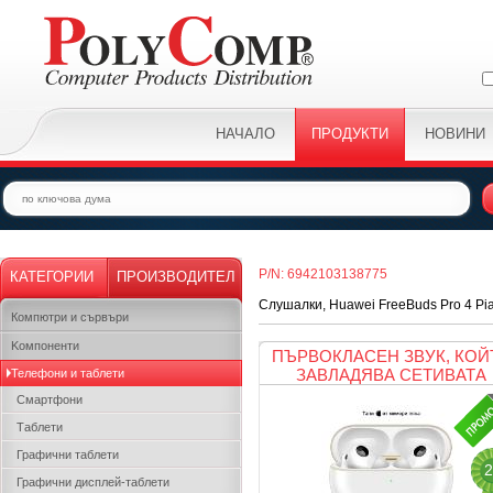
НАЧАЛО
ПРОДУКТИ
НОВИНИ
P/N: 6942103138775
КАТЕГОРИИ
ПРОИЗВОДИТЕЛ
Слушалки, Huawei FreeBuds Pro 4 Pi
Компютри и сървъри
Kомпоненти
ПЪРВОКЛАСЕН ЗВУК, КОЙ
ЗАВЛАДЯВА СЕТИВАТА
Телефони и таблети
Смартфони
Таблети
Графични таблети
2
Графични дисплей-таблети