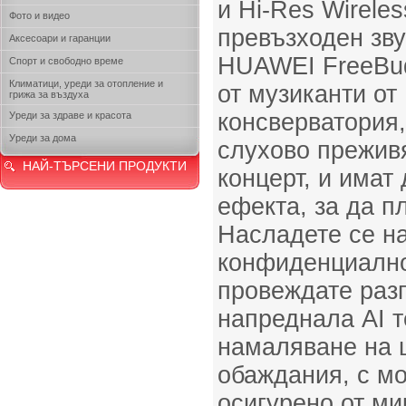
и Hi-Res Wireles
Фото и видео
превъзходен зву
Аксесоари и гаранции
HUAWEI FreeBud
Спорт и свободно време
Климатици, уреди за отопление и
от музиканти от
грижа за въздуха
консверватория,
Уреди за здраве и красота
Уреди за дома
слухово преживя
НАЙ-ТЪРСЕНИ ПРОДУКТИ
концерт, и имат
ефекта, за да п
Насладете се н
конфиденциално
провеждате разг
напреднала AI т
намаляване на 
обаждания, с мо
осигурено от ми