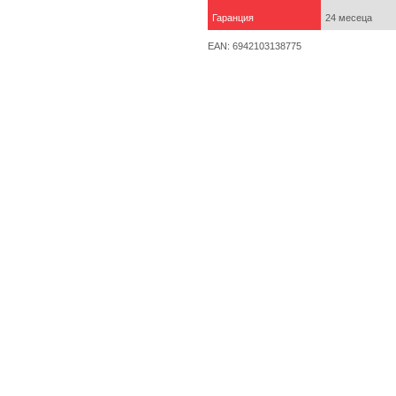
Гаранция
24 месеца
EAN: 6942103138775