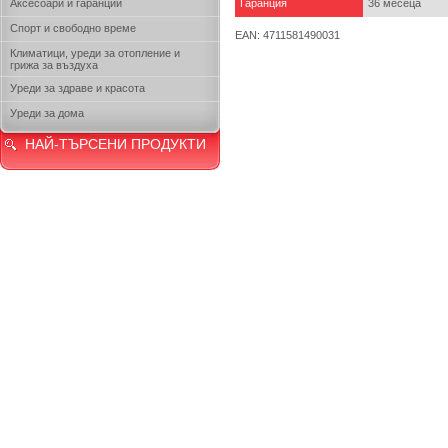
Аксесоари и гаранции
Гаранция
36 месеца
Спорт и свободно време
EAN: 4711581490031
Климатици, уреди за отопление и
грижа за въздуха
Уреди за здраве и красота
Уреди за дома
НАЙ-ТЪРСЕНИ ПРОДУКТИ