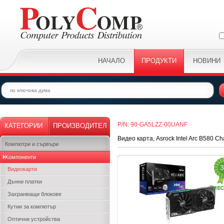
НАЧАЛО
ПРОДУКТИ
НОВИНИ
P/N: 90-GA5LZZ-00UANF
КАТЕГОРИИ
ПРОИЗВОДИТЕЛ
Видео карта, Asrock Intel Arc B580 C
Компютри и сървъри
Kомпоненти
3
Видеокарти
Дънни платки
Захранващи блокове
Кутии за компютър
Оптични устройства