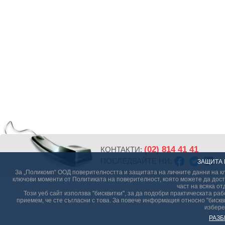
(02) 814 41 41
КОНТАКТИ:
ПОСЛЕДВАЙТЕ НИ:
ЗАЩИТА 
За „Поликомп“ ООД поверителността и защитата на личните данни на кл
ключови моменти от Политиката на поверителност, която можете да дост
част на всяка от
Този уеб сайт използва "бисквитки", за да подобри практическата р
приемем, че сте съгласни с това. За повече информация относно "бискви
избере
РАЗБ