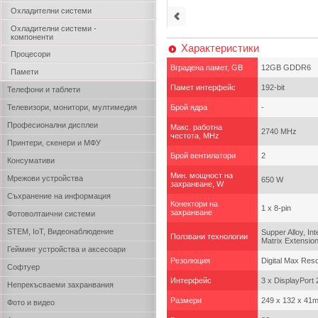
Охладителни системи
Охладителни системи -
компоненти
Характеристики
Процесори
Вградена памет, GB
12GB GDDR6
Памети
Памет интерфейс
192-bit
Телефони и таблети
Телевизори, монитори, мултимедия
Брой ядра
-
Професионални дисплеи
Макс. работна
2740 MHz
честота, MHz
Принтери, скенери и МФУ
Брой вентилатори
2
Консумативи
Мин. мощност на
Мрежови устройства
650 W
захранване, W
Съхранение на информация
Конектори на
1 x 8-pin
захранване
Фотоволтаични системи
STEM, IoT, Видеонаблюдение
Supper Alloy, In
Ползвани технологии
Matrix Extension
Гейминг устройства и аксесоари
Резолюция
Digital Max Reso
Софтуер
Интерфейс
3 x DisplayPort 
Непрекъсваеми захранвания
Размери
249 x 132 x 41m
Фото и видео