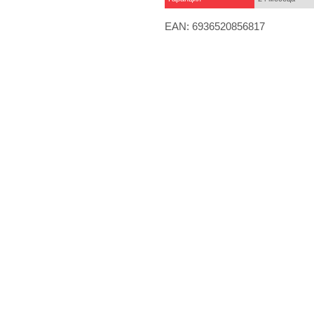
EAN: 6936520856817