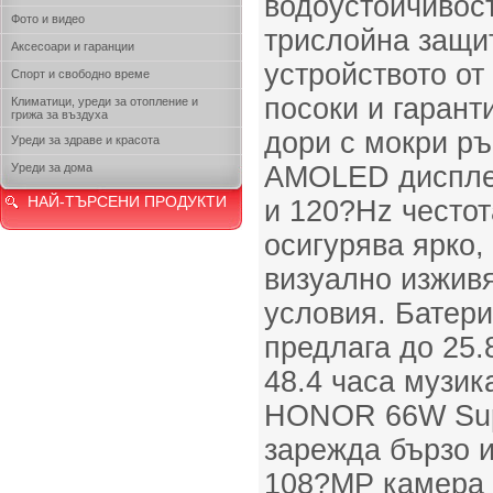
водоустойчивос
Фото и видео
трислойна защит
Аксесоари и гаранции
устройството от
Спорт и свободно време
посоки и гарант
Климатици, уреди за отопление и
грижа за въздуха
дори с мокри ръ
Уреди за здраве и красота
Уреди за дома
AMOLED дисплей
НАЙ-ТЪРСЕНИ ПРОДУКТИ
и 120?Hz често
осигурява ярко,
визуално изжив
условия. Батер
предлага до 25.
48.4 часа музик
HONOR 66W Sup
зарежда бързо 
108?MP камера с