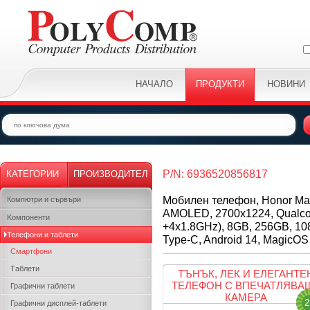
НАЧАЛО
ПРОДУКТИ
НОВИНИ
P/N: 6936520856817
КАТЕГОРИИ
ПРОИЗВОДИТЕЛ
Мобилен телефон, Honor Magi
Компютри и сървъри
AMOLED, 2700x1224, Qualco
Kомпоненти
+4x1.8GHz), 8GB, 256GB, 10
Телефони и таблети
Type-C, Android 14, MagicOS
Смартфони
Таблети
ТЪНЪК, ЛЕК И ЕЛЕГАНТЕ
ТЕЛЕФОН С ВПЕЧАТЛЯВА
Графични таблети
КАМЕРА
2
Графични дисплей-таблети