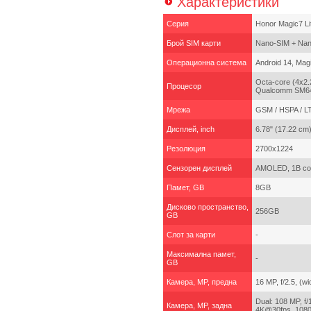
Характеристики
Серия
Honor Magic7 Li
Брой SIM карти
Nano-SIM + Na
Операционна система
Android 14, Mag
Octa-core (4x2.
Процесор
Qualcomm SM645
Мрежа
GSM / HSPA / L
Дисплей, inch
6.78" (17.22 cm
Резолюция
2700x1224
Сензорен дисплей
AMOLED, 1B colo
Памет, GB
8GB
Дисково пространство,
256GB
GB
Слот за карти
-
Максимална памет,
-
GB
Камера, MP, предна
16 MP, f/2.5, (
Dual: 108 MP, f/1
Камера, MP, задна
4K@30fps, 108