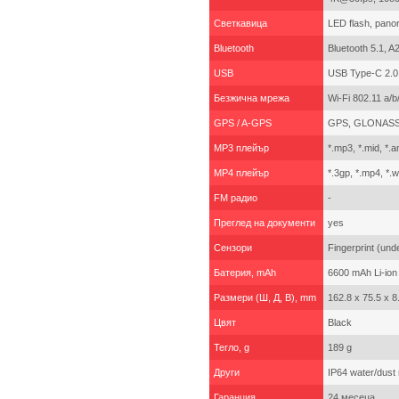
Светкавица
LED flash, pan
Bluetooth
Bluetooth 5.1, A
USB
USB Type-C 2.
Безжична мрежа
Wi-Fi 802.11 a/b
GPS / A-GPS
GPS, GLONASS
MP3 плейър
*.mp3, *.mid, *.a
MP4 плейър
*.3gp, *.mp4, *.
FM радио
-
Преглед на документи
yes
Сензори
Fingerprint (und
Батерия, mAh
6600 mAh Li-ion
Размери (Ш, Д, В), mm
162.8 x 75.5 x 
Цвят
Black
Тегло, g
189 g
Други
IP64 water/dust 
Гаранция
24 месеца