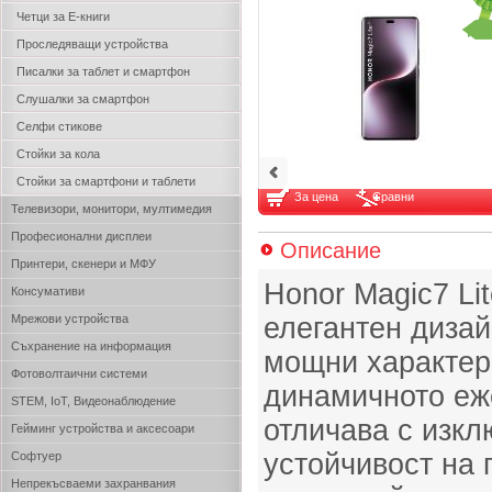
Четци за Е-книги
Проследяващи устройства
Писалки за таблет и смартфон
Слушалки за смартфон
Селфи стикове
Стойки за кола
Стойки за смартфони и таблети
За цена
Сравни
Телевизори, монитори, мултимедия
Професионални дисплеи
Описание
Принтери, скенери и МФУ
Honor Magic7 Li
Консумативи
Мрежови устройства
елегантен дизай
Съхранение на информация
мощни характер
Фотоволтаични системи
динамичното еж
STEM, IoT, Видеонаблюдение
отличава с изкл
Гейминг устройства и аксесоари
устойчивост на 
Софтуер
Непрекъсваеми захранвания