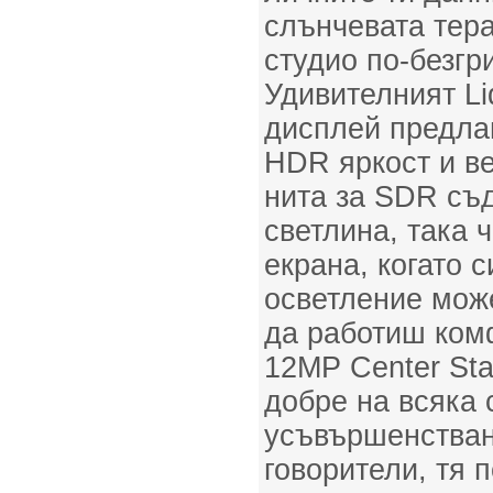
слънчевата тер
студио по-безгр
Удивителният Li
дисплей предлаг
HDR яркост и в
нита за SDR съ
светлина, така 
екрана, когато 
осветление може
да работиш ком
12MP Center St
добре на всяка 
усъвършенстван
говорители, тя 