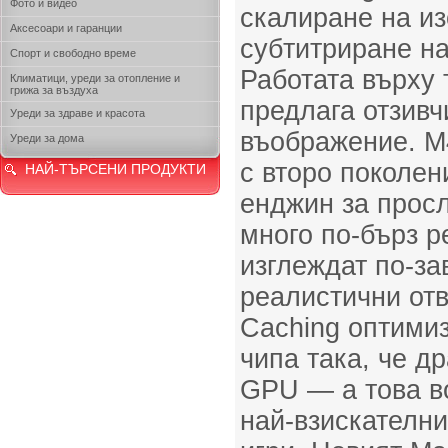
Фото и видео
скалиране на и
Аксесоари и гаранции
субтитриране на
Спорт и свободно време
Работата върху
Климатици, уреди за отопление и
грижа за въздуха
предлага отзивч
Уреди за здраве и красота
въображение. M
Уреди за дома
с второ поколен
НАЙ-ТЪРСЕНИ ПРОДУКТИ
енджин за прос
много по-бърз р
изглеждат по-з
реалистични отв
Caching оптимиз
чипа така, че д
GPU — а това во
най-взискателн