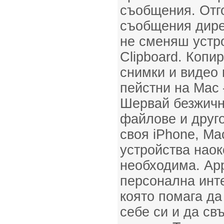
съобщения. Отг
съобщения дирек
не сменяш устро
Clipboard. Копи
снимки и видео 
пейстни на Mac 
Шервай безжичн
файлове и друг
своя iPhone, Ma
устройства наок
необходима. Appl
персонална инт
която помага д
себе си и да св