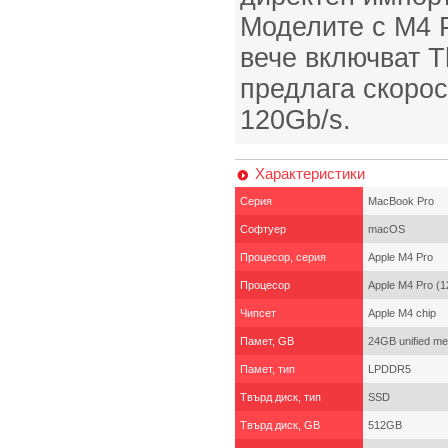
Моделите с M4 
вече включват Th
предлага скорос
120Gb/s.
Характеристики
Серия
MacBook Pro
Софтуер
macOS
Процесор, серия
Apple M4 Pro
Процесор
Apple M4 Pro (
Чипсет
Apple M4 chip
Памет, GB
24GB unified m
Памет, тип
LPDDR5
Твърд диск, тип
SSD
Твърд диск, GB
512GB