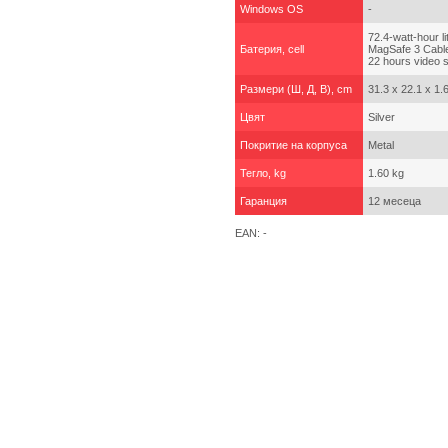
Windows OS
-
72.4-watt-hour 
Батерия, cell
MagSafe 3 Cable
22 hours video 
Размери (Ш, Д, В), cm
31.3 x 22.1 x 1.
Цвят
Silver
Покритие на корпуса
Metal
Тегло, kg
1.60 kg
Гаранция
12 месеца
EAN: -