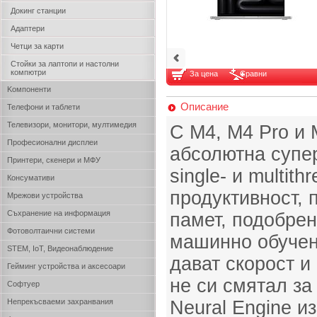
Докинг станции
Адаптери
Четци за карти
Стойки за лаптопи и настолни
компютри
За цена
Сравни
Kомпоненти
Описание
Телефони и таблети
Телевизори, монитори, мултимедия
С M4, M4 Pro и 
Професионални дисплеи
абсолютна супе
Принтери, скенери и МФУ
single- и multit
Консумативи
продуктивност, 
Мрежови устройства
Съхранение на информация
памет, подобрен
Фотоволтаични системи
машинно обучен
STEM, IoT, Видеонаблюдение
дават скорост и
Гейминг устройства и аксесоари
не си смятал з
Софтуер
Непрекъсваеми захранвания
Neural Engine и