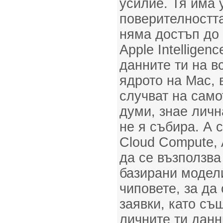
усилие. Тя има 
поверителността
няма достъп до 
Apple Intelligen
данните ти на в
ядрото на Mac, 
случват на само
думи, знае личн
не я събира. А 
Cloud Compute, A
да се възползва
базирани модел
чиповете, за да
заявки, като с
личните ти данн