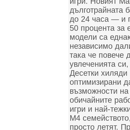
игри. Новият Ma
дълготрайната 
до 24 часа — и 
50 процента за 
модели са еднак
независимо дали
така че повече 
увлеченията си,
Десетки хиляди
оптимизирани д
възможности на
обичайните раб
игри и най-тежк
M4 семейството
просто летят. 