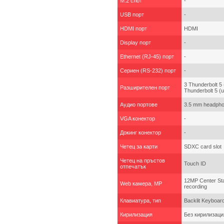
M.2 слот
-
USB порт
-
HDMI порт
HDMI
Display порт
-
Ethernet (RJ-45) порт
-
Сериен (RS-232) порт
-
3 Thunderbolt 5 
Разширителен порт
Thunderbolt 5 (
Аудио портове
3.5 mm headpho
VGA конектор
-
Докинг конектор
-
Четец за карти
SDXC card slot
Четец на пръстов
Touch ID
отпечатък
12MP Center Sta
Web камера, MP
recording
Клавиатура, тип
Backlit Keyboar
Кирилизация
Без кирилизаци