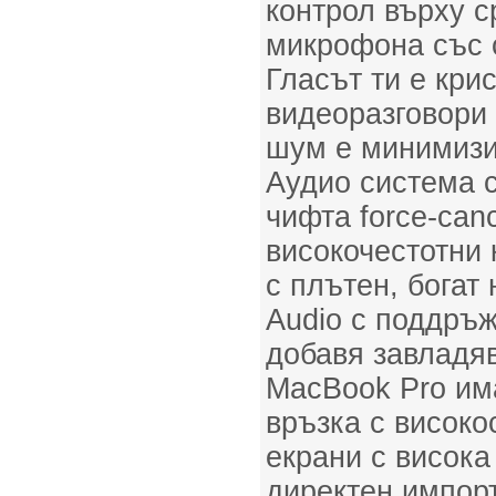
контрол върху с
микрофона със 
Гласът ти е кри
видеоразговори 
шум е минимизи
Аудио система с
чифта force-can
високочестотни 
с плътен, богат 
Audio с поддръж
добавя завладя
MacBook Pro им
връзка с висок
екрани с висока
директен импорт