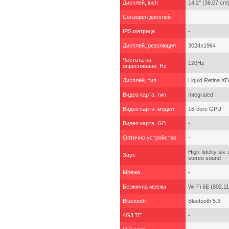
Дисплей, inch
14.2" (36.07 cm
Сензорен дисплей
-
IPS матрица
-
Дисплей, резолюция
3024x1964
Честота на
120Hz
опресняване, Hz
Дисплей, тип
Liquid Retina XD
Видео карта, тип
Integrated
Видео карта, модел
16-core GPU
Видео карта, GB
-
Оптично устройство
-
High-fidelity si
Звук
stereo sound
Мрежа
-
Безжична мрежа
Wi-Fi 6E (802.1
Bluetooth
Bluetooth 5.3
4G/LTE
-