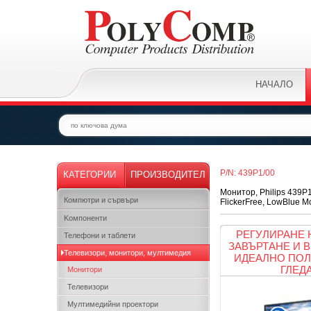
НАЧАЛО
P/N: 439P1/00
КАТЕГОРИИ
ПРОИЗВОДИТЕЛ
Монитор, Philips 439P
Компютри и сървъри
FlickerFree, LowBlue Mo
Kомпоненти
РЕГУЛИРАНЕ 
Телефони и таблети
ЗАВЪРТАНЕ И 
Телевизори, монитори, мултимедия
ИДЕАЛНО ПОЛ
ГЛЕД
Монитори
Телевизори
Мултимедийни проектори