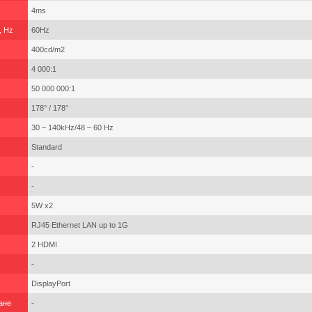
4ms
, Hz
60Hz
400cd/m2
4 000:1
50 000 000:1
178° / 178°
30 – 140kHz/48 – 60 Hz
Standard
-
-
5W x2
RJ45 Ethernet LAN up to 1G
2 HDMI
-
DisplayPort
ане
-