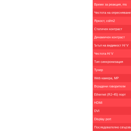
Време за реакция, ms
Честота на опресняване
Яркост, cd/m2
Статичен контраст
Динамичен контраст
Ъгъл на видимост H/ V
Честота H/ V
Тип синхронизация
Тунер
Web камера, MP
Вградени говорители
Ethernet (RJ-45) порт
HDMI
DVI
Display port
Последователно свързв