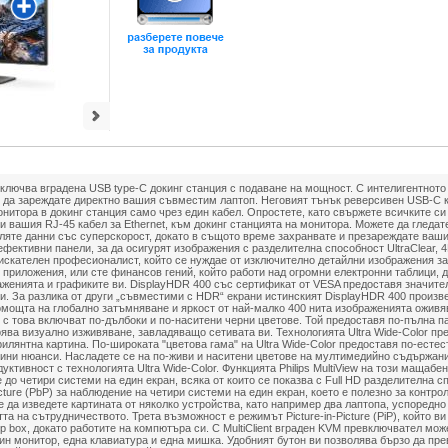
 включва вградена USB type-C докинг станция с подаване на мощност. С интелигентното
 да зареждате директно вашия съвместим лаптоп. Неговият тънък реверсивен USB-C 
нитора в докинг станция само чрез един кабел. Опростете, като свържете всичките с
и вашия RJ-45 кабел за Ethernet, към докинг станцията на монитора. Можете да гледат
ляте данни със суперскорост, докато в същото време захранвате и презареждате ваши
оефективни панели, за да осигурят изображения с разделителна способност UltraClear, 
искателен професионалист, който се нуждае от изключително детайлни изображения з
приложения, или сте финансов гений, който работи над огромни електронни таблици, д
аженията и графиките ви. DisplayHDR 400 със сертификат от VESA предоставя значите
. За разлика от други „съвместими с HDR“ екрани истинският DisplayHDR 400 произве
помощта на глобално затъмняване и яркост от най-малко 400 нита изображенията ожив
с това включват по-дълбоки и по-наситени черни цветове. Той предоставя по-пълна па
рява визуално изживяване, завладяващо сетивата ви. Технологията Ultra Wide-Color п
рилянтна картина. По-широката "цветова гама" на Ultra Wide-Color предоставя по-естес
сини нюанси. Насладете се на по-живи и наситени цветове на мултимедийно съдържани
уктивност с технологията Ultra Wide-Color. Функцията Philips MultiView на този мащаб
 до четири системи на един екран, всяка от които се показва с Full HD разделителна с
icture (PbP) за наблюдение на четири системи на един екран, което е полезно за контро
 да изведете картината от няколко устройства, като например два лаптопа, успоредно
а на сътрудничеството. Трета възможност е режимът Picture-in-Picture (PiP), който ви
op box, докато работите на компютъра си. С MultiClient вграден KVM превключвател мо
ин монитор, една клавиатура и една мишка. Удобният бутон ви позволява бързо да пр