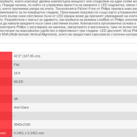
стройките, които изискват двойна компютърна мощност или споделяне на един голям мо
 Поради начина, по който се управлява яркостта на екраните с LED подсветка, някои 
, което причинява умора на очите. Технологията Flicker-Free от Philips прилага ново р
ремигването за по-комфортно гледане. Проучвания показват,че също както ултравиоле
ъсите вълни сини светлинни лъчи от LED екрани може да причинят увреждания на очите
о. Разработена с мисъл за здравето, настройката на режима LowBlue от Philips използ
за да намали вредните къси сини светлинни вълни. Компактната ергономична основа е
ониторите Philips с регулиране на наклона, завъртането и височината, така че всеки п
остигане на максимално удобство и ефективност при гледане. LED дисплеят VA на Phil
MVA (Multi-domain Vertical Alignment), която ви предоставя свръхвисок статичен контра
42.5" (107.95 cm)
Flat
16:9
WLED
-
VA
Anti-Glare
-
3840x2160
, mm
0.2451 x 0.2451 mm