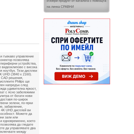
Избери продукт от каталога с помощта
на линка СРАВНИ
 и гъвкаво управление
конектор позволява
и периферни устройства,
е видеоклипове с висока
я ноутбук. Тези дисплеи
4K UHD (3840 x 2160).
а CAD решения,
исплеите Philips ще
лен напредък след
жда удивителна яркост,
яват с ясно забележими
литра от богати нови
редоставя по-широк
твени зелени, по-ярки
е, забавление,
ен 4K UHD дисплей ви
пособност. Можете да
лни зали или
 и едновременно, което
 позволява да гледате
жете да управлявате два
евключвате между