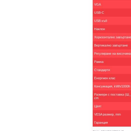
VGA
USB-C
USB хъб
Наклон
Хоризонтално завъртан
Вертикално завъртане
Регулиране на височина
Рамка
Стандарти
Енергиен клас
Консумация, kWh/1000h
Размери с поставка (Ш, Д
cm
Цвят
VESA размер, mm
Гаранция