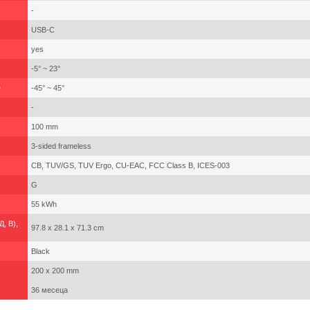
-
USB-C
yes
-5° ~ 23°
е
-45° ~ 45°
-
100 mm
3-sided frameless
CB, TUV/GS, TUV Ergo, CU-EAC, FCC Class B, ICES-003
G
55 kWh
, В),
97.8 x 28.1 x 71.3 cm
Black
200 x 200 mm
36 месеца