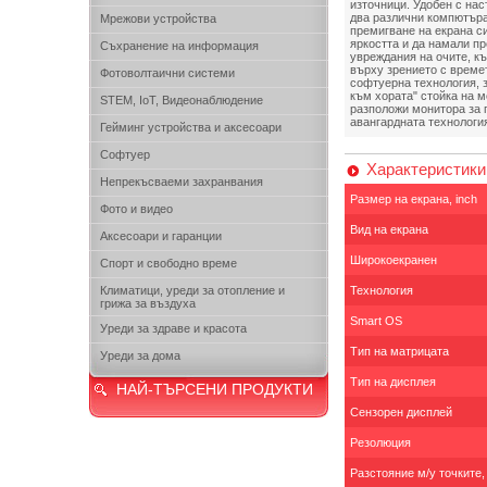
източници. Удобен с на
два различни компютъра.
Мрежови устройства
премигване на екрана си
яркостта и да намали п
Съхранение на информация
увреждания на очите, к
върху зрението с времет
Фотоволтаични системи
софтуерна технология, 
към хората" стойка на м
STEM, IoT, Видеонаблюдение
разположи монитора за п
авангардната технология 
Гейминг устройства и аксесоари
Софтуер
Характеристики
Непрекъсваеми захранвания
Размер на екрана, inch
Фото и видео
Вид на екрана
Аксесоари и гаранции
Широкоекранен
Спорт и свободно време
Климатици, уреди за отопление и
Технология
грижа за въздуха
Smart OS
Уреди за здраве и красота
Тип на матрицата
Уреди за дома
Тип на дисплея
НАЙ-ТЪРСЕНИ ПРОДУКТИ
Сензорен дисплей
Резолюция
Разстояние м/у точките