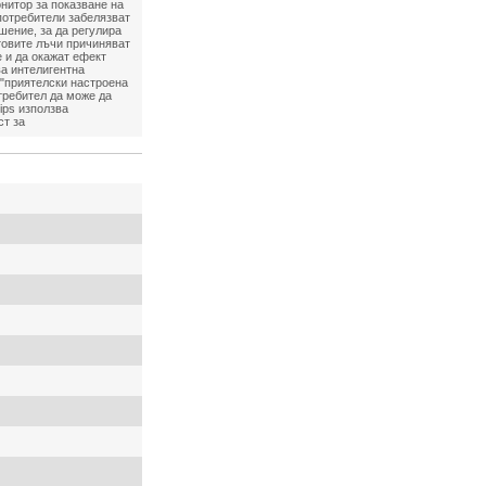
нитор за показване на
потребители забелязват
ешение, за да регулира
товите лъчи причиняват
 и да окажат ефект
ва интелигентна
 "приятелски настроена
отребител да може да
ips използва
ст за