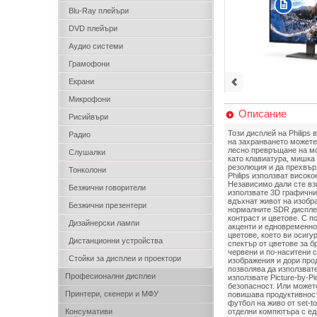
Blu-Ray плейъри
DVD плейъри
Аудио системи
Грамофони
Екрани
Микрофони
Описание
Рисийвъри
Този дисплей на Philips
Радио
на захранването можете
лесно превръщане на мо
Слушалки
като клавиатура, мишка 
резолюция и да прехвър
Тонколони
Philips използват висок
Независимо дали сте вз
Безжични говорители
използвате 3D графични 
вдъхнат живот на изобр
Безжични презентери
нормалните SDR дисплеи
контраст и цветове. С 
Дизайнерски лампи
акценти и едновременно 
цветове, което ви осигу
Дистанционни устройства
спектър от цветове за б
червени и по-наситени 
Стойки за дисплеи и проектори
изображения и дори прод
позволява да използвате
Професионални дисплеи
използвате Picture-by-P
безопасност. Или можете
Принтери, скенери и МФУ
повишава продуктивностт
футбол на живо от set-t
Консумативи
отделни компютъра с ед