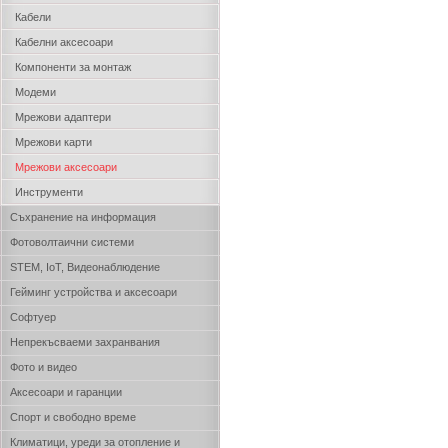
Кабели
Кабелни аксесоари
Компоненти за монтаж
Модеми
Мрежови адаптери
Мрежови карти
Мрежови аксесоари
Инструменти
Съхранение на информация
Фотоволтаични системи
STEM, IoT, Видеонаблюдение
Гейминг устройства и аксесоари
Софтуер
Непрекъсваеми захранвания
Фото и видео
Аксесоари и гаранции
Спорт и свободно време
Климатици, уреди за отопление и