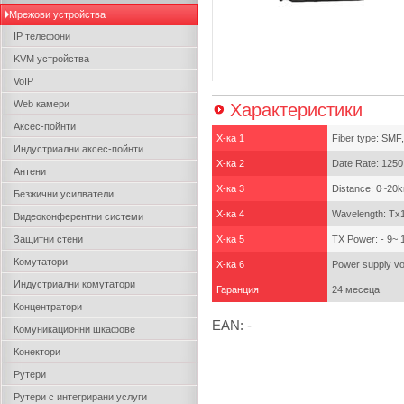
Мрежови устройства
IP телефони
KVM устройства
VoIP
Web камери
Характеристики
Аксес-пойнти
Х-ка 1
Fiber type: SMF,
Индустриални аксес-пойнти
Х-ка 2
Date Rate: 125
Антени
Х-ка 3
Distance: 0~20
Безжични усилватели
Х-ка 4
Wavelength: T
Видеоконферентни системи
Защитни стени
Х-ка 5
TX Power: - 9~
Комутатори
Х-ка 6
Power supply vo
Индустриални комутатори
Гаранция
24 месеца
Концентратори
EAN: -
Комуникационни шкафове
Конектори
Рутери
Рутери с интегрирани услуги