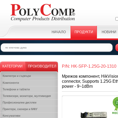
НАЧАЛО
ПРОДУКТИ
НОВИНИ
P/N: HK-SFP-1.25G-20-1310
КАТЕГОРИИ
ПРОИЗВОДИТЕЛ
Мрежов компонент, HikVision 
Компютри и сървъри
connector, Supports 1.25G E
Kомпоненти
power - 9~1dBm
Телефони и таблети
Телевизори, монитори, мултимедия
2
Професионални дисплеи
Принтери, скенери и МФУ
Консумативи