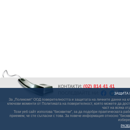
(02) 814 41 41
КОНТАКТИ:
ПОСЛЕДВАЙТЕ НИ:
ЗАЩИТА 
За „Поликомп“ ООД поверителността и защитата на личните данни на кл
ключови моменти от Политиката на поверителност, която можете да дост
част на всяка от
Този уеб сайт използва "бисквитки", за да подобри практическата р
приемем, че сте съгласни с това. За повече информация относно "бискви
избере
РАЗБ