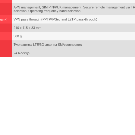
APN management, SIM PIN/PUK management, Secure remote management via TR
selection, Operating frequency band selection
арти)
VPN pass through (PPTP/IPSec and L2TP pass-through)
210 x 115 x 33 mm
500 g
Two external LTE/3G antenna SMA connectors
24 месеца