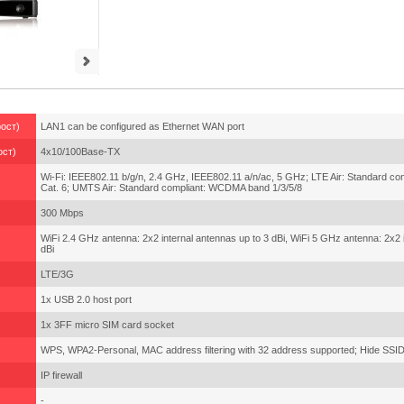
ост)
LAN1 can be configured as Ethernet WAN port
ост)
4x10/100Base-TX
Wi-Fi: IEEE802.11 b/g/n, 2.4 GHz, IEEE802.11 a/n/ac, 5 GHz; LTE Air: Standard c
Cat. 6; UMTS Air: Standard compliant: WCDMA band 1/3/5/8
300 Mbps
WiFi 2.4 GHz antenna: 2x2 internal antennas up to 3 dBi, WiFi 5 GHz antenna: 2x2 
dBi
LTE/3G
1x USB 2.0 host port
1x 3FF micro SIM card socket
WPS, WPA2-Personal, MAC address filtering with 32 address supported; Hide SS
IP firewall
-