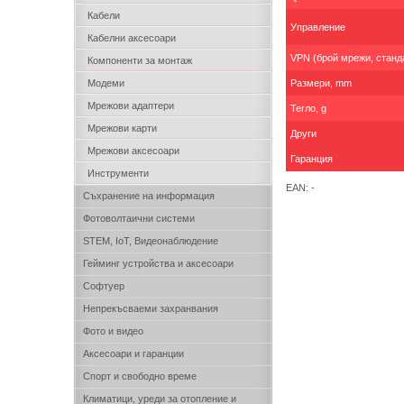
Кабели
Управление
Кабелни аксесоари
VPN (брой мрежи, станд
Компоненти за монтаж
Модеми
Размери, mm
Мрежови адаптери
Тегло, g
Мрежови карти
Други
Мрежови аксесоари
Гаранция
Инструменти
EAN: -
Съхранение на информация
Фотоволтаични системи
STEM, IoT, Видеонаблюдение
Гейминг устройства и аксесоари
Софтуер
Непрекъсваеми захранвания
Фото и видео
Аксесоари и гаранции
Спорт и свободно време
Климатици, уреди за отопление и