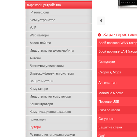
Мрежови устройства
IP телефони
KVM устройства
VoIP
Характеристики
Web камери
Аксес-пойнти
Брой портове WAN (скор
Индустриални аксес-пойнти
Брой портове LAN (скор
Антени
Стандарти
Безжични усилватели
Скорост, Mbps
Видеоконферентни системи
Защитни стени
Антена, тип
Комутатори
Мобилна мрежа
Индустриални комутатори
Портове USB
Концентратори
Слот за карти
Комуникационни шкафове
Сигурност
Конектори
Рутери
Защитна стена
Рутери с интегрирани услуги
QoS