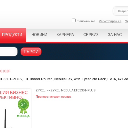
Запомни ме
Регистрирай се
З
ПРОДУКТИ
НОВИНИ
КАРИЕРА
СЕРВИЗ
ЗА НАС
ТЪРСИ
U0102F
E3301-PLUS, LTE Indoor Router , NebulaFlex, with 1 year Pro Pack, CAT6, 4x G
ZYXEL
>>
ZYXEL NEBULA LTE3301-PLUS
ШИЯ БИЗНЕС
ФЕКТИВНО.
Препоръчителен сервиз
24