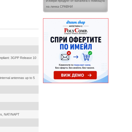
Избери продукт от каталога с помощта
на линка СРАВНИ
ompliant: 3GPP Release 10
internal antennas up to 5
IDs, NAT/NAPT