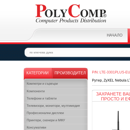
НАЧАЛО
P/N: LTE-3301PLUS-E
КАТЕГОРИИ
ПРОИЗВОДИТЕЛ
Рутер, ZyXEL Nebula LT
Компютри и сървъри
Kомпоненти
ЗАХРАНЕТЕ ВА
ПРОСТО И Е
Телефони и таблети
Телевизори, монитори, мултимедия
Професионални дисплеи
Принтери, скенери и МФУ
Консумативи