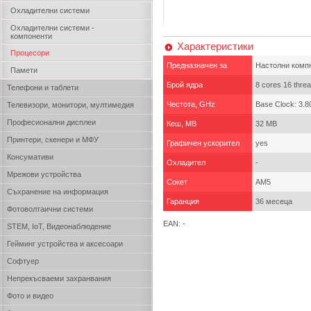
Охладителни системи
Охладителни системи -
компоненти
Характеристики
Процесори
Предназначен за
Настолни комп
Памети
Брой ядра
8 cores 16 thre
Телефони и таблети
Честота, GHz
Base Clock: 3.8
Телевизори, монитори, мултимедия
Професионални дисплеи
Кеш, MB
32 MB
Принтери, скенери и МФУ
Графичен ускорител
yes
Консумативи
Охладител
-
Мрежови устройства
Сокет
AM5
Съхранение на информация
Гаранция
36 месеца
Фотоволтаични системи
EAN: -
STEM, IoT, Видеонаблюдение
Гейминг устройства и аксесоари
Софтуер
Непрекъсваеми захранвания
Фото и видео