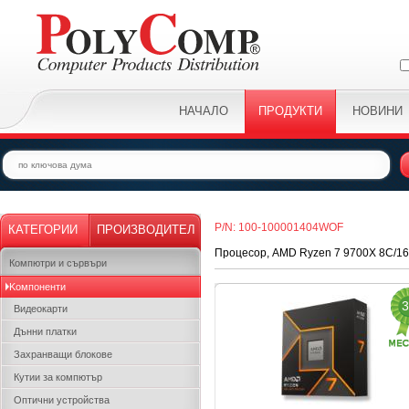
НАЧАЛО
ПРОДУКТИ
НОВИНИ
P/N: 100-100001404WOF
КАТЕГОРИИ
ПРОИЗВОДИТЕЛ
Процесор, AMD Ryzen 7 9700X 8C/16T
Компютри и сървъри
Kомпоненти
3
Видеокарти
Дънни платки
Захранващи блокове
Кутии за компютър
Оптични устройства