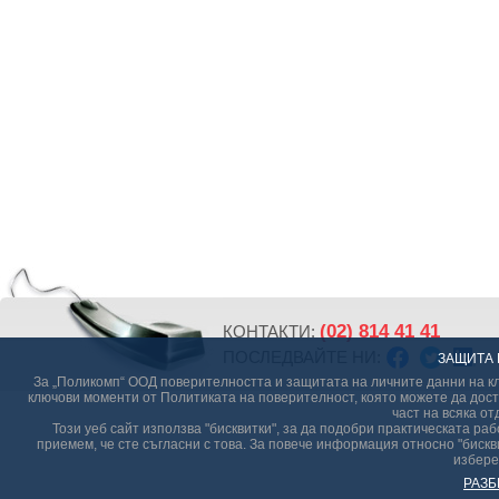
(02) 814 41 41
КОНТАКТИ:
ПОСЛЕДВАЙТЕ НИ:
ЗАЩИТА 
За „Поликомп“ ООД поверителността и защитата на личните данни на кл
ключови моменти от Политиката на поверителност, която можете да дост
част на всяка от
Този уеб сайт използва "бисквитки", за да подобри практическата р
приемем, че сте съгласни с това. За повече информация относно "бискви
избере
РАЗБ