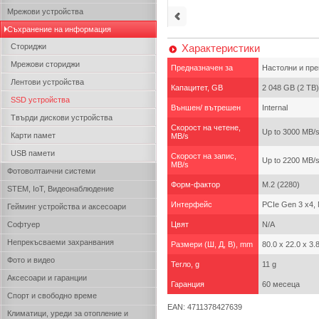
Мрежови устройства
Съхранение на информация
Сториджи
Характеристики
Мрежови сториджи
Предназначен за
Настолни и пр
Лентови устройства
Капацитет, GB
2 048 GB (2 TB)
SSD устройства
Външен/ вътрешен
Internal
Твърди дискови устройства
Скорост на четене,
Up to 3000 MB/
Карти памет
MB/s
USB памети
Скорост на запис,
Up to 2200 MB/
MB/s
Фотоволтаични системи
Форм-фактор
M.2 (2280)
STEM, IoT, Видеонаблюдение
Интерфейс
PCIe Gen 3 x4,
Гейминг устройства и аксесоари
Софтуер
Цвят
N/A
Непрекъсваеми захранвания
Размери (Ш, Д, В), mm
80.0 x 22.0 x 3
Фото и видео
Тегло, g
11 g
Аксесоари и гаранции
Гаранция
60 месеца
Спорт и свободно време
EAN: 4711378427639
Климатици, уреди за отопление и