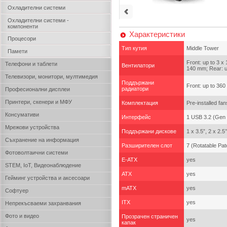
Охладителни системи
Охладителни системи -
компоненти
Характеристики
Процесори
Тип кутия
Middle Tower
Памети
Front: up to 3 x
Телефони и таблети
Вентилатори
140 mm; Rear: u
Телевизори, монитори, мултимедия
Поддържани
Front: up to 36
радиатори
Професионални дисплеи
Принтери, скенери и МФУ
Комплектация
Pre-installed f
Консумативи
Интерфейс
1 USB 3.2 (Gen 
Мрежови устройства
Поддържани дискове
1 x 3.5”, 2 x 2.5’
Съхранение на информация
Разширителен слот
7 (Rotatable Pa
Фотоволтаични системи
E-ATX
yes
STEM, IoT, Видеонаблюдение
ATX
yes
Гейминг устройства и аксесоари
mATX
yes
Софтуер
ITX
yes
Непрекъсваеми захранвания
Фото и видео
Прозрачен страничен
yes
капак