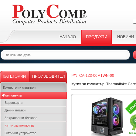
НАЧАЛО
ПРОДУКТИ
НОВИНИ
P/N: CA-1Z3-00M1WN-00
КАТЕГОРИИ
ПРОИЗВОДИТЕЛ
Кутия за компютър, Thermaltake Cere
Компютри и сървъри
Kомпоненти
Видеокарти
Дънни платки
Захранващи блокове
3
Кутии за компютър
Оптични устройства