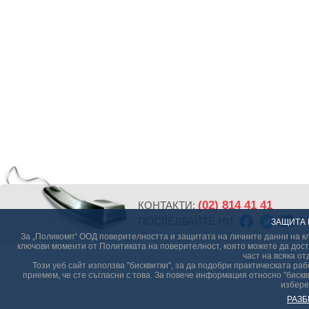
(02) 814 41 41
КОНТАКТИ:
ПОСЛЕДВАЙТЕ НИ:
ЗАЩИТА 
За „Поликомп“ ООД поверителността и защитата на личните данни на кл
ключови моменти от Политиката на поверителност, която можете да дост
част на всяка от
Този уеб сайт използва "бисквитки", за да подобри практическата р
приемем, че сте съгласни с това. За повече информация относно "бискви
избере
РАЗБ