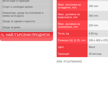
Аксесоари и гаранции
Макс. височина на
185 mm
Спорт и свободно време
охладител, mm
Климатици, уреди за отопление и
Макс. дължина на
грижа за въздуха
360 mm
видеокарта, mm
Уреди за здраве и красота
Макс. дължина на
220 mm
захранване, mm
Уреди за дома
Тегло, kg
8.85 kg
НАЙ-ТЪРСЕНИ ПРОДУКТИ
Размери (Ш, Д, В), mm
245 x 463 x 47
Цвят
Black
Гаранция
36 месеца
EAN: 4711475644342