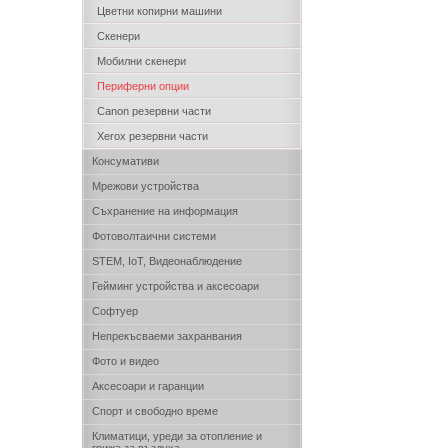
Цветни копирни машини
Скенери
Мобилни скенери
Периферни опции
Canon резервни части
Xerox резервни части
Консумативи
Мрежови устройства
Съхранение на информация
Фотоволтаични системи
STEM, IoT, Видеонаблюдение
Гейминг устройства и аксесоари
Софтуер
Непрекъсваеми захранвания
Фото и видео
Аксесоари и гаранции
Спорт и свободно време
Климатици, уреди за отопление и