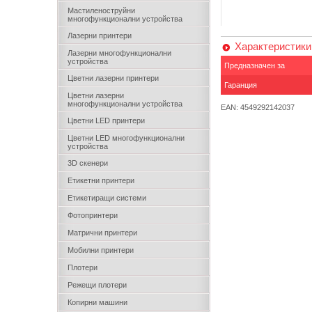
Мастиленоструйни
многофункционални устройства
Лазерни принтери
Характеристики
Лазерни многофункционални
устройства
Предназначен за
Цветни лазерни принтери
Гаранция
Цветни лазерни
многофункционални устройства
EAN: 4549292142037
Цветни LED принтери
Цветни LED многофункционални
устройства
3D скенери
Етикетни принтери
Етикетиращи системи
Фотопринтери
Матрични принтери
Мобилни принтери
Плотери
Режещи плотери
Копирни машини