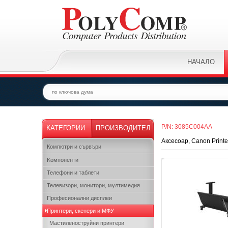
НАЧАЛО
P/N: 3085C004AA
КАТЕГОРИИ
ПРОИЗВОДИТЕЛ
Аксесоар, Canon Printe
Компютри и сървъри
Kомпоненти
Телефони и таблети
Телевизори, монитори, мултимедия
Професионални дисплеи
Принтери, скенери и МФУ
Мастиленоструйни принтери