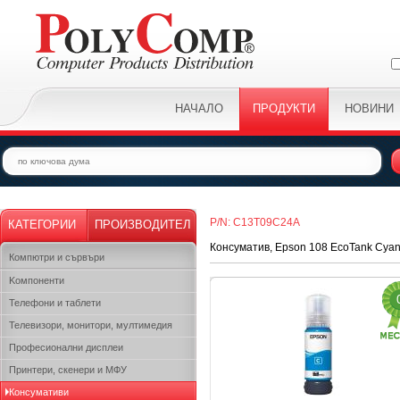
НАЧАЛО
ПРОДУКТИ
НОВИНИ
P/N: C13T09C24A
КАТЕГОРИИ
ПРОИЗВОДИТЕЛ
Консуматив, Epson 108 EcoTank Cyan i
Компютри и сървъри
Kомпоненти
Телефони и таблети
Телевизори, монитори, мултимедия
Професионални дисплеи
Принтери, скенери и МФУ
Консумативи