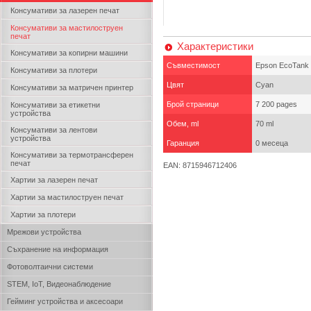
Консумативи за лазерен печат
Консумативи за мастилоструен
печат
Характеристики
Консумативи за копирни машини
Съвместимост
Epson EcoTank
Консумативи за плотери
Цвят
Cyan
Консумативи за матричен принтер
Брой страници
7 200 pages
Консумативи за етикетни
устройства
Обем, ml
70 ml
Консумативи за лентови
устройства
Гаранция
0 месеца
Консумативи за термотрансферен
печат
EAN: 8715946712406
Хартии за лазерен печат
Хартии за мастилоструен печат
Хартии за плотери
Мрежови устройства
Съхранение на информация
Фотоволтаични системи
STEM, IoT, Видеонаблюдение
Гейминг устройства и аксесоари