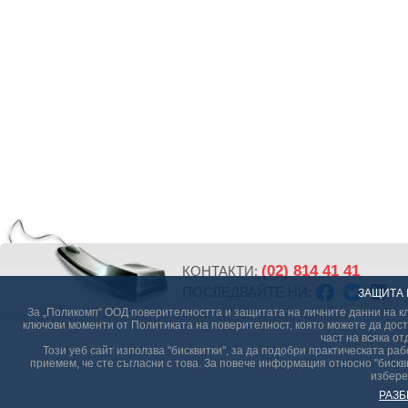
(02) 814 41 41
КОНТАКТИ:
ПОСЛЕДВАЙТЕ НИ:
ЗАЩИТА 
За „Поликомп“ ООД поверителността и защитата на личните данни на кл
ключови моменти от Политиката на поверителност, която можете да дост
част на всяка от
Този уеб сайт използва "бисквитки", за да подобри практическата р
приемем, че сте съгласни с това. За повече информация относно "бискви
избере
РАЗБ