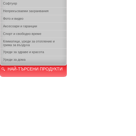
Софтуер
Непрекъсваеми захранвания
Фото и видео
Аксесоари и гаранции
Спорт и свободно време
Климатици, уреди за отопление и
грижа за въздуха
Уреди за здраве и красота
Уреди за дома
НАЙ-ТЪРСЕНИ ПРОДУКТИ