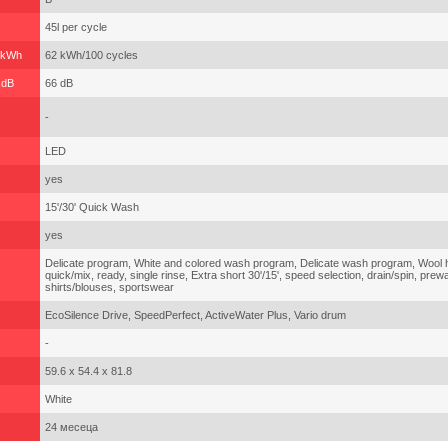
45l per cycle
 kWh
62 kWh/100 cycles
 dB
66 dB
-
LED
yes
15'/30' Quick Wash
yes
Delicate program, White and colored wash program, Delicate wash program, Wool
quick/mix, ready, single rinse, Extra short 30'/15', speed selection, drain/spin, prewa
shirts/blouses, sportswear
EcoSilence Drive, SpeedPerfect, ActiveWater Plus, Vario drum
-
59.6 x 54.4 x 81.8
White
24 месеца