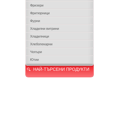
Фризери
Фритюрници
Фурни
Хладилни витрини
Хладилници
Хлебопекарни
Чопъри
Ютии
НАЙ-ТЪРСЕНИ ПРОДУКТИ