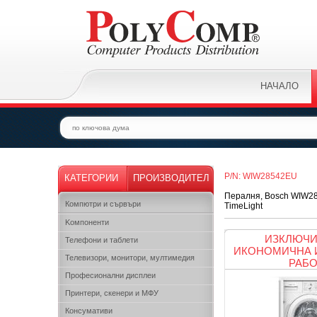
НАЧАЛО
P/N: WIW28542EU
КАТЕГОРИИ
ПРОИЗВОДИТЕЛ
Пералня, Bosch WIW2854
Компютри и сървъри
TimeLight
Kомпоненти
ИЗКЛЮЧ
Телефони и таблети
ИКОНОМИЧНА 
Телевизори, монитори, мултимедия
РАБО
Професионални дисплеи
Принтери, скенери и МФУ
Консумативи