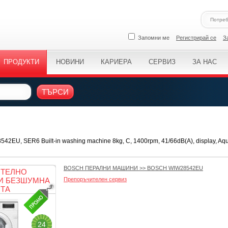
Запомни ме
Регистрирай се
З
ПРОДУКТИ
НОВИНИ
КАРИЕРА
СЕРВИЗ
ЗА НАС
ТЪРСИ
2EU, SER6 Built-in washing machine 8kg, C, 1400rpm, 41/66dB(A), display, Aq
BOSCH ПЕРАЛНИ МАШИНИ
>>
BOSCH WIW28542EU
ИТЕЛНО
И БЕЗШУМНА
Препоръчителен сервиз
ТА
24