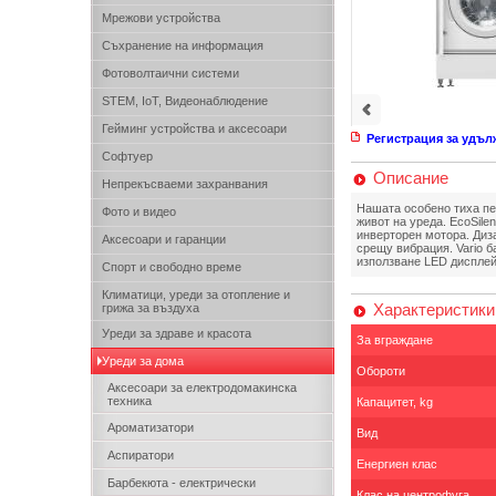
Мрежови устройства
Съхранение на информация
Фотоволтаични системи
STEM, IoT, Видеонаблюдение
Гейминг устройства и аксесоари
Регистрация за удъл
Софтуер
Описание
Непрекъсваеми захранвания
Нашата особено тиха пер
Фото и видео
живот на уреда. EcoSile
инверторен мотора. Диз
Аксесоари и гаранции
срещу вибрация. Vario б
използване LED дисплей
Спорт и свободно време
Климатици, уреди за отопление и
Характеристики
грижа за въздуха
Уреди за здраве и красота
За вграждане
Уреди за дома
Обороти
Аксесоари за електродомакинска
техника
Капацитет, kg
Ароматизатори
Вид
Аспиратори
Енергиен клас
Барбекюта - електрически
Клас на центрофуга