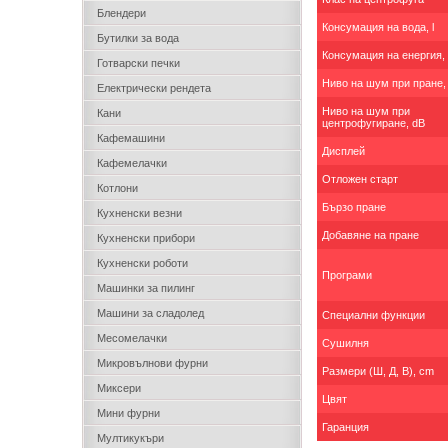
Блендери
Консумация на вода, l
Бутилки за вода
Консумация на енергия,
Готварски печки
Ниво на шум при пране,
Електрически рендета
Ниво на шум при
Кани
центрофугиране, dB
Кафемашини
Дисплей
Кафемелачки
Отложен старт
Котлони
Бързо пране
Кухненски везни
Добавяне на пране
Кухненски прибори
Кухненски роботи
Програми
Машинки за пилинг
Машини за сладолед
Специални функции
Месомелачки
Сушилня
Микровълнови фурни
Размери (Ш, Д, В), cm
Миксери
Цвят
Мини фурни
Гаранция
Мултикукъри