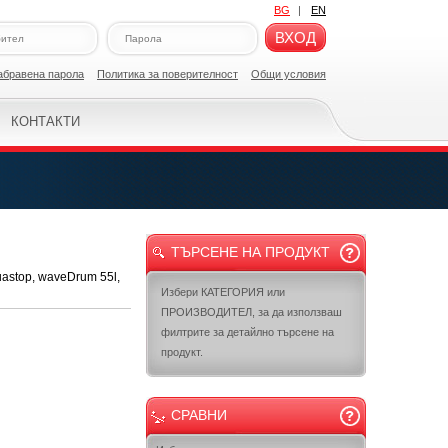
BG
|
EN
ВХОД
абравена парола
Политикa за поверителност
Общи условия
КОНТАКТИ
ТЪРСЕНЕ НА ПРОДУКТ
uastop, waveDrum 55l,
Избери КАТЕГОРИЯ или
ПРОИЗВОДИТЕЛ, за да използваш
филтрите за детайлно търсене на
продукт.
СРАВНИ