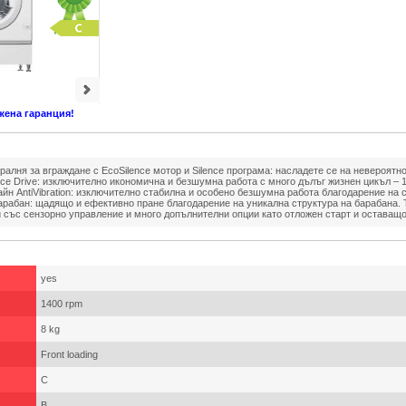
жена гаранция!
алня за вграждане с EcoSilence мотор и Silence програма: насладете се на невероятно
nce Drive: изключително икономична и безшумна работа с много дълъг жизнен цикъл – 1
айн AntiVibration: изключително стабилна и особено безшумна работа благодарение на
арабан: щадящо и ефективно пране благодарение на уникална структура на барабана. T
 със сензорно управление и много допълнителни опции като отложен старт и оставащо
yes
1400 rpm
8 kg
Front loading
C
B