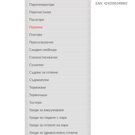
EAN: 4242005348862
Парогенератори
Парочистачки
Пасатори
Перални
Плотове
Прахосмукачки
Сандвич мейкъри
Сокоизстисквачки
Сушилни
Съдове за готвене
Съдомиялни
Термокани
Термочаши
Тостери
Уреди за вакуумиране
Уреди за гладене с пара
Уреди за готвене на пара
Уреди за здравословно готвене