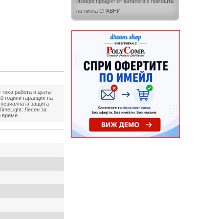
Избери продукт от каталога с помощта
на линка СРАВНИ
 тиха работа и дълъг
0 години гаранция на
 специалната защита
imeLight: Лесен за
 време.