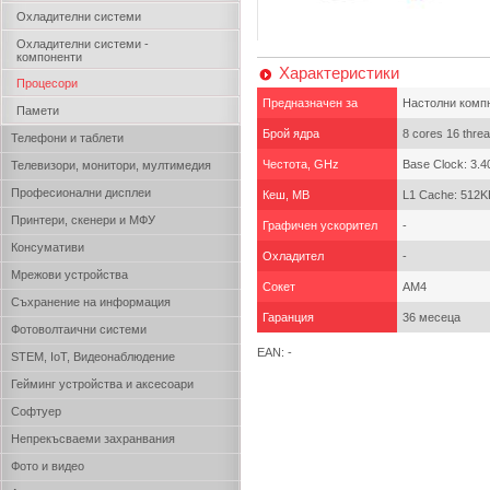
Охладителни системи
Охладителни системи -
компоненти
Характеристики
Процесори
Предназначен за
Настолни комп
Памети
Брой ядра
8 cores 16 thre
Телефони и таблети
Честота, GHz
Base Clock: 3.4
Телевизори, монитори, мултимедия
Професионални дисплеи
Кеш, MB
L1 Cache: 512K
Принтери, скенери и МФУ
Графичен ускорител
-
Консумативи
Охладител
-
Мрежови устройства
Сокет
AM4
Съхранение на информация
Гаранция
36 месеца
Фотоволтаични системи
EAN: -
STEM, IoT, Видеонаблюдение
Гейминг устройства и аксесоари
Софтуер
Непрекъсваеми захранвания
Фото и видео