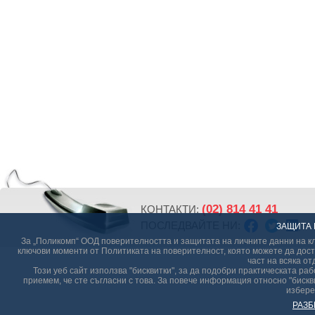
(02) 814 41 41
КОНТАКТИ:
ПОСЛЕДВАЙТЕ НИ:
ЗАЩИТА 
За „Поликомп“ ООД поверителността и защитата на личните данни на кл
ключови моменти от Политиката на поверителност, която можете да дост
част на всяка от
Този уеб сайт използва "бисквитки", за да подобри практическата р
приемем, че сте съгласни с това. За повече информация относно "бискви
избере
РАЗБ