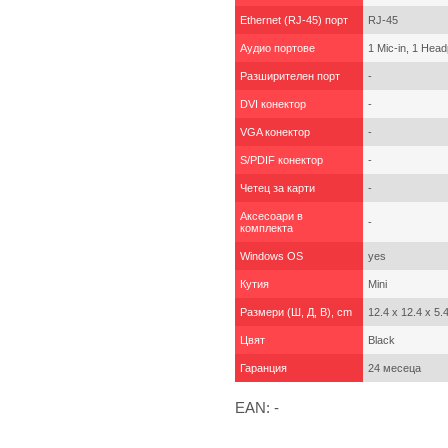
Ethernet (RJ-45) порт
RJ-45
Аудио портове
1 Mic-in, 1 Hea
Разширителен порт
-
DVI конектор
-
VGA конектор
-
S/PDIF конектор
-
Четец за карти
-
Аксесоари в
-
комплекта
Windows OS
yes
Кутия
Mini
Размери (Ш, Д, В), cm
12.4 x 12.4 x 5.
Цвят
Black
Гаранция
24 месеца
EAN: -