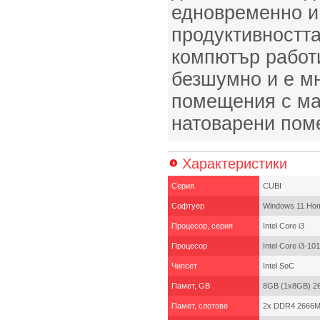
едновременно и
продуктивността
компютър работ
безшумно и е мн
помещения с ма
натоварени пом
Характеристики
Серия
CUBI
Софтуер
Windows 11 Ho
Процесор, серия
Intel Core i3
Процесор
Intel Core i3-1
Чипсет
Intel SoC
Памет, GB
8GB (1x8GB) 
Памет, слотове
2x DDR4 2666M