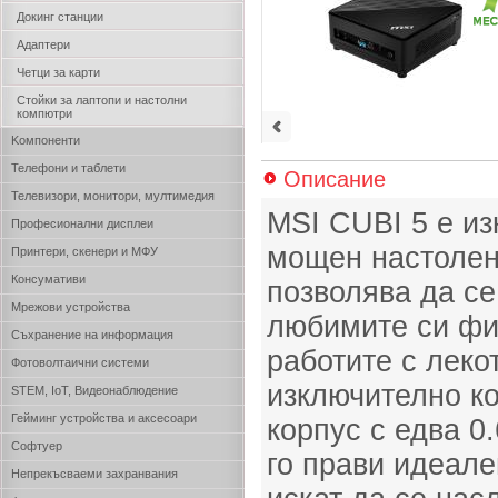
Докинг станции
Адаптери
Четци за карти
Стойки за лаптопи и настолни
компютри
Kомпоненти
Телефони и таблети
Описание
Телевизори, монитори, мултимедия
MSI CUBI 5 е и
Професионални дисплеи
мощен настолен
Принтери, скенери и МФУ
Консумативи
позволява да с
Мрежови устройства
любимите си фи
Съхранение на информация
работите с леко
Фотоволтаични системи
изключително к
STEM, IoT, Видеонаблюдение
Гейминг устройства и аксесоари
корпус с едва 0
Софтуер
го прави идеале
Непрекъсваеми захранвания