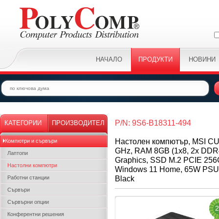
НАЧАЛО
ПРОДУКТИ
НОВИНИ
P/N: 9S6-B18311-494
КАТЕГОРИИ
ПРОИЗВОДИТЕЛ
Настолен компютър, MSI CUBI
Компютри и сървъри
GHz, RAM 8GB (1x8, 2x DDR
Лаптопи
Graphics, SSD M.2 PCIE 256G
Настолни компютри
Windows 11 Home, 65W PSU, 
Black
Работни станции
Сървъри
Сървърни опции
2
Конферентни решения