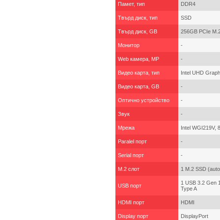
Памет, тип
DDR4
Твърд диск, тип
SSD
Твърд диск, GB
256GB PCIe M.
Монитор
-
Web камера, MP
-
Видео карта, тип
Intel UHD Graph
Видео карта, GB
-
Оптично устройство
-
Звук
-
Мрежа
Intel WGI219V, 
Paralel порт
-
Serial порт
-
M.2 слот
1 M.2 SSD (auto
1 USB 3.2 Gen 1
USB порт
Type A
HDMI порт
HDMI
Display порт
DisplayPort