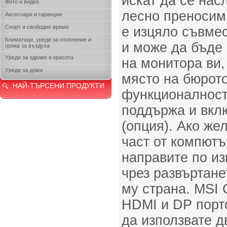
искат да се нас
Фото и видео
лесно преносим
Аксесоари и гаранции
Спорт и свободно време
е изцяло съвме
Климатици, уреди за отопление и
и може да бъде 
грижа за въздуха
Уреди за здраве и красота
на монитора ви,
Уреди за дома
място на бюрото
НАЙ-ТЪРСЕНИ ПРОДУКТИ
функционалност
поддържа и вкл
(опция). Ако же
част от компютъ
направите по и
чрез развъртане
му страна. MSI 
HDMI и DP порто
да използвате д