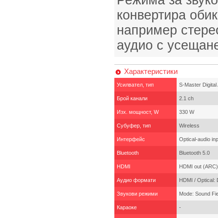
Режима за звуко
конвертира обик
например стерео
аудио с усещане
Характеристики
Усилвател, тип
S-Master Digital 
Брой канали
2.1 ch
Изх. мощност, W
330 W
Субуфер, тип
Wireless
Интерфейс
Optical-audio in
Bluetooth
Bluetooth 5.0
HDMI
HDMI out (ARC)
Аудио формати
HDMI / Optical:
Звукови режими
Mode: Sound Fie
Караоке
-