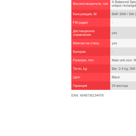
X-Balanced Spea
Високоговорители, тип
unique rectangu
Консумация, W
BAR 30W / SW 
FM радио
-
Дистанционно
yes
управление
Монтаж на стена
yes
Батерии
-
Размери, mm
Main unit size:
Тегло, kg
Bar: 2.4 kg; SW:
Цвят
Black
Гаранция
24 месеца
EAN: 4548736134478