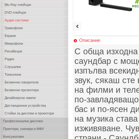
Blu-Ray плейъри
DVD плейъри
Аудио системи
Грамофони
Екрани
Описание
Микрофони
С обща изходна
Рисийвъри
саундбар с мощ
Радио
Слушалки
изпълва всекид
Тонколони
звук, сякаш сте
Безжични говорители
на филми и тел
Безжични презентери
по-завладяващо 
Дизайнерски лампи
Дистанционни устройства
бас и по-ясен д
Стойки за дисплеи и проектори
на музика става
Професионални дисплеи
изживяване. Чув
Принтери, скенери и МФУ
страни - Саундб
Консумативи