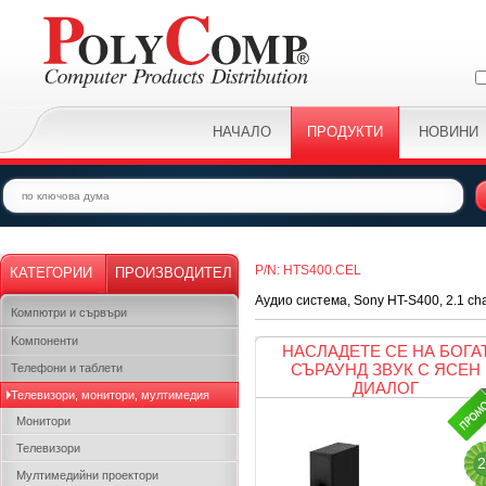
НАЧАЛО
ПРОДУКТИ
НОВИНИ
P/N: HTS400.CEL
КАТЕГОРИИ
ПРОИЗВОДИТЕЛ
Аудио система, Sony HT-S400, 2.1 cha
Компютри и сървъри
Kомпоненти
НАСЛАДЕТЕ СЕ НА БОГА
СЪРАУНД ЗВУК С ЯСЕН
Телефони и таблети
ДИАЛОГ
Телевизори, монитори, мултимедия
Монитори
Телевизори
2
Мултимедийни проектори