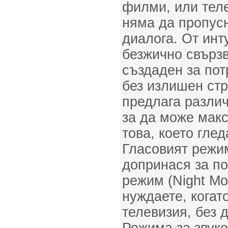
филми, или тел
няма да пропусн
диалога. От инт
безжично свързв
създаден за по
без излишен ст
предлага различ
за да може макс
това, което гле
Гласовият режим
допринася за по
режим (Night Mod
нуждаете, когат
телевизия, без 