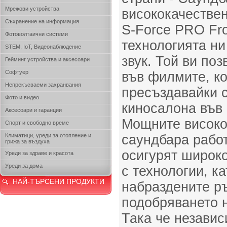
Мрежови устройства
висококачествени
Съхранение на информация
S-Force PRO Fro
Фотоволтаични системи
технологията ни
STEM, IoT, Видеонаблюдение
звук. Той ви по
Гейминг устройства и аксесоари
Софтуер
във филмите, ко
Непрекъсваеми захранвания
пресъздавайки с
Фото и видео
киносалона във
Аксесоари и гаранции
Мощните високо
Спорт и свободно време
Климатици, уреди за отопление и
саундбара работ
грижа за въздуха
осигурят широко
Уреди за здраве и красота
Уреди за дома
с технологии, к
НАЙ-ТЪРСЕНИ ПРОДУКТИ
набраздените ръ
подобряването н
Така че независ