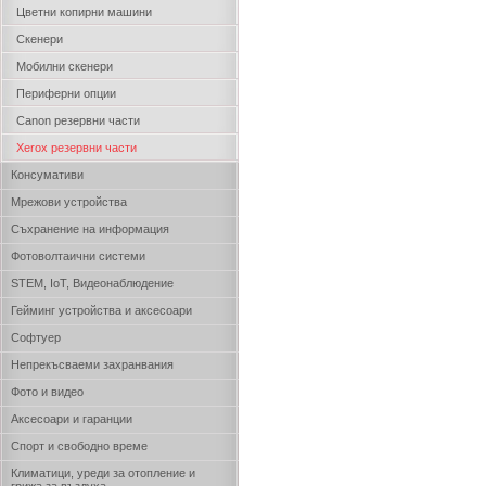
Цветни копирни машини
Скенери
Мобилни скенери
Периферни опции
Canon резервни части
Xerox резервни части
Консумативи
Мрежови устройства
Съхранение на информация
Фотоволтаични системи
STEM, IoT, Видеонаблюдение
Гейминг устройства и аксесоари
Софтуер
Непрекъсваеми захранвания
Фото и видео
Аксесоари и гаранции
Спорт и свободно време
Климатици, уреди за отопление и