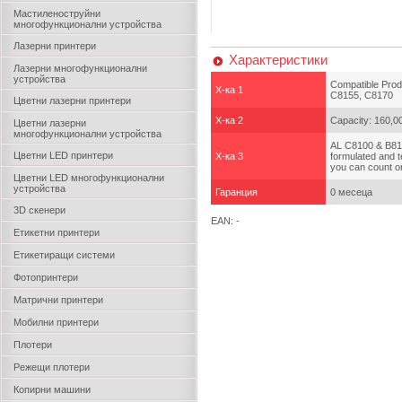
Мастиленоструйни
многофункционални устройства
Лазерни принтери
Характеристики
Лазерни многофункционални
устройства
Compatible Prod
Х-ка 1
C8155, C8170
Цветни лазерни принтери
Х-ка 2
Capacity: 160,0
Цветни лазерни
многофункционални устройства
AL C8100 & B810
Цветни LED принтери
Х-ка 3
formulated and t
you can count o
Цветни LED многофункционални
устройства
Гаранция
0 месеца
3D скенери
EAN: -
Етикетни принтери
Етикетиращи системи
Фотопринтери
Матрични принтери
Мобилни принтери
Плотери
Режещи плотери
Копирни машини