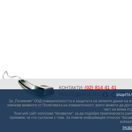
(02) 814 41 41
КОНТАКТИ:
ПОСЛЕДВАЙТЕ НИ:
ЗАЩИТА 
За „Поликомп“ ООД поверителността и защитата на личните данни на кл
ключови моменти от Политиката на поверителност, която можете да дост
част на всяка от
Този уеб сайт използва "бисквитки", за да подобри практическата р
приемем, че сте съгласни с това. За повече информация относно "бискви
избере
РАЗБ