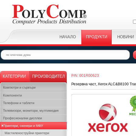
НАЧАЛО
ПРОДУКТИ
НОВИНИ
P/N: 001R00623
КАТЕГОРИИ
ПРОИЗВОДИТЕЛ
Резервна част, Xerox ALC&B8100 Tran
Компютри и сървъри
Kомпоненти
Телефони и таблети
Телевизори, монитори, мултимедия
Професионални дисплеи
Принтери, скенери и МФУ
Мастиленоструйни принтери