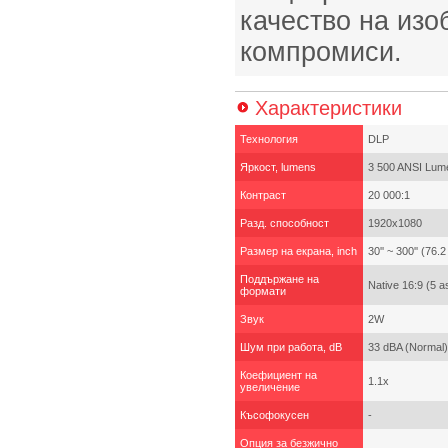
качество на изо
компромиси.
Характеристики
Технология
DLP
Яркост, lumens
3 500 ANSI Lum
Контраст
20 000:1
Разд. способност
1920x1080
Размер на екрана, inch
30'' ~ 300'' (76.
Поддържане на
Native 16:9 (5 a
формати
Звук
2W
Шум при работа, dB
33 dBA (Normal
Коефициент на
1.1x
увеличение
Късофокусен
-
Опция за безжично