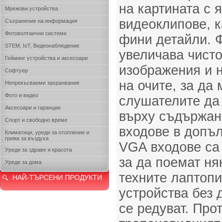
на картината с 
Мрежови устройства
видеоклипове, к
Съхранение на информация
Фотоволтаични системи
фини детайли. Ф
STEM, IoT, Видеонаблюдение
увеличава чисто
Гейминг устройства и аксесоари
изображения и 
Софтуер
на очите, за да 
Непрекъсваеми захранвания
Фото и видео
слушателите да
Аксесоари и гаранции
върху съдържан
Спорт и свободно време
входове в допъ
Климатици, уреди за отопление и
грижа за въздуха
VGA входове са
Уреди за здраве и красота
за да поемат ня
Уреди за дома
техните лаптоп
НАЙ-ТЪРСЕНИ ПРОДУКТИ
устройства без 
се редуват. Про