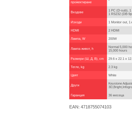
-
прожектиране
1 PC (D-sub), 1 
Входове
1 RS232 (DB-9p
Изходи
1 Monitor out, 1 
HDMI
2 HDMI
Лампа, W
200W
Normal 5,000 ho
Лампа живот, h
15,000 hours
Размери (Ш, Д, В), cm
29.6 x 22.1 x 12
Тегло, kg
2.3 kg
Цвят
White
Keystone Adjustm
Други
3D,Bright,Infog
Гаранция
36 месеца
EAN: 4718755074103