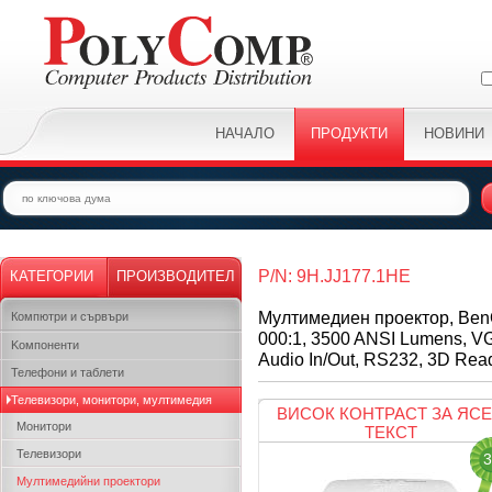
НАЧАЛО
ПРОДУКТИ
НОВИНИ
P/N: 9H.JJ177.1HE
КАТЕГОРИИ
ПРОИЗВОДИТЕЛ
Мултимедиен проектор, BenQ
Компютри и сървъри
000:1, 3500 ANSI Lumens, V
Kомпоненти
Audio In/Out, RS232, 3D Read
Телефони и таблети
Телевизори, монитори, мултимедия
ВИСОК КОНТРАСТ ЗА ЯС
Монитори
ТЕКСТ
Телевизори
3
Мултимедийни проектори