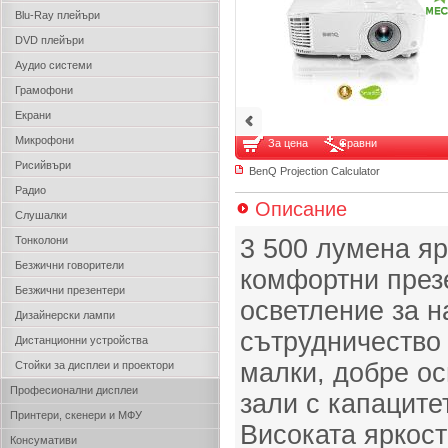
Blu-Ray плейъри
DVD плейъри
Аудио системи
Грамофони
Екрани
Микрофони
За цена
Сравни
Рисийвъри
BenQ Projection Calculator
Радио
Описание
Слушалки
Тонколони
3 500 лумена яр
Безжични говорители
комфортни през
Безжични презентери
осветление за н
Дизайнерски лампи
сътрудничество 
Дистанционни устройства
малки, добре ос
Стойки за дисплеи и проектори
Професионални дисплеи
зали с капаците
Принтери, скенери и МФУ
Високата яркост
Консумативи