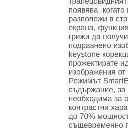
трапецовидният 
появява, когато
разположи в стр
екрана, функцият
грижи да получ
подравнено изо
keystone корекц
прожектирате и
изображения от 
Режимът SmartE
съдържание, за 
необходима за 
контрастни хара
до 70% мощност
същевременно п