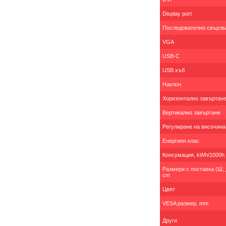
Display port
Последователно свързв
VGA
USB-C
USB хъб
Наклон
Хоризонтално завъртан
Вертикално завъртане
Регулиране на височина
Енергиен клас
Консумация, kWh/1000h
Размери с поставка (Ш, Д
cm
Цвят
VESA размер, mm
Други