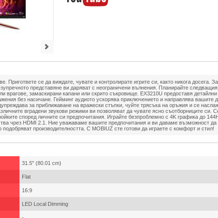
е. Пригответе се да виждате, чувате и контролирате игрите си, както никога досега.
езупречното представяне ви даряват с неограничени вълнения. Планирайте следващия
или врагове, замаскирани капани или скрито съкровище. EX3210U предоставя детайлни 
ажения без насичане. Гейминг аудиото ускорява приключението и направлява вашите 
дупреждава за приближаване на вражески стъпки, чуйте трясъка на оръжия и се насла
зличните вградени звукови режими ви позволяват да чувате ясно съотборниците си. Сег
ойките според личните си предпочитания. Играйте безпроблемно с 4K графика до 144
тва чрез HDMI 2.1. Ние уважаваме вашите предпочитания и ви даваме възможност да 
о подобряват производителността. С MOBIUZ сте готови да играете с комфорт и стил!
31.5" (80.01 cm)
Flat
16:9
LED Local Dimming
-