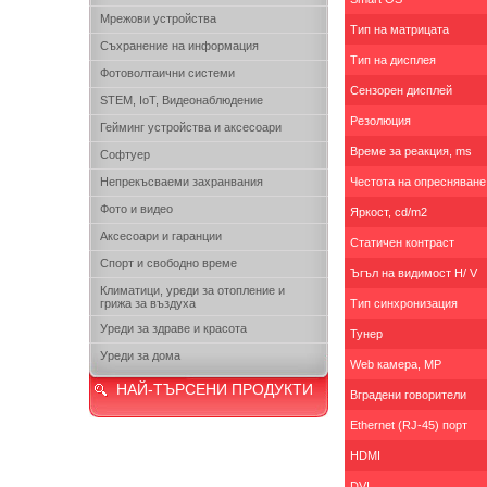
Мрежови устройства
Тип на матрицата
Съхранение на информация
Тип на дисплея
Фотоволтаични системи
Сензорен дисплей
STEM, IoT, Видеонаблюдение
Резолюция
Гейминг устройства и аксесоари
Време за реакция, ms
Софтуер
Непрекъсваеми захранвания
Честота на опресняване
Фото и видео
Яркост, cd/m2
Аксесоари и гаранции
Статичен контраст
Спорт и свободно време
Ъгъл на видимост H/ V
Климатици, уреди за отопление и
грижа за въздуха
Тип синхронизация
Уреди за здраве и красота
Тунер
Уреди за дома
Web камера, MP
НАЙ-ТЪРСЕНИ ПРОДУКТИ
Вградени говорители
Ethernet (RJ-45) порт
HDMI
DVI