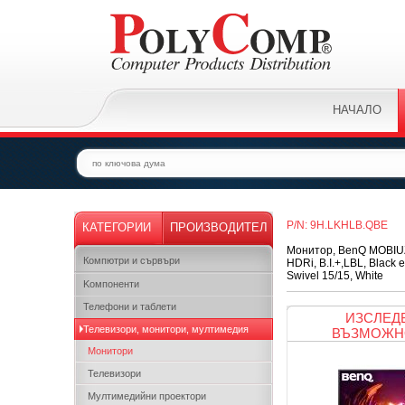
НАЧАЛО
P/N: 9H.LKHLB.QBE
КАТЕГОРИИ
ПРОИЗВОДИТЕЛ
Монитор, BenQ MOBIUZ
Компютри и сървъри
HDRi, B.I.+,LBL, Black 
Swivel 15/15, White
Kомпоненти
Телефони и таблети
ИЗСЛЕД
Телевизори, монитори, мултимедия
ВЪЗМОЖН
Монитори
Телевизори
Мултимедийни проектори