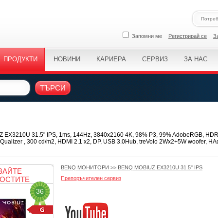
Запомни ме
Регистрирай се
З
ПРОДУКТИ
НОВИНИ
КАРИЕРА
СЕРВИЗ
ЗА НАС
ТЪРСИ
 EX3210U 31.5" IPS, 1ms, 144Hz, 3840x2160 4K, 98% P3, 99% AdobeRGB, HDR 
eQualizer , 300 cd/m2, HDMI 2.1 x2, DP, USB 3.0Hub, treVolo 2Wx2+5W woofer, HAdj
BENQ МОНИТОРИ
>>
BENQ MOBIUZ EX3210U 31.5" IPS
ВАЙТЕ
ОСТИТЕ
Препоръчителен сервиз
36