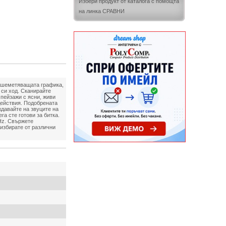
Избери продукт от каталога с помощта
на линка СРАВНИ
 Зашеметяващата графика,
 си ход. Сканирайте
пейзажи с ясни, живи
действия. Подобрената
ждавайте на звуците на
а сте готови за битка.
Hz. Свържете
избирате от различни