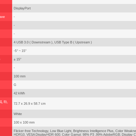
DisplayPort
ане
-
-
-
4 USB 3.0 ( Downstream ), USB Type B ( Upstream )
-5° ~ 15°
е
± 15°
-
100 mm
G
42 kWh
, В),
72.7 x 26.9 x 58.7 cm
White
100 x 100 mm
Flicker-free Technology, Low Blue Light, Brightness Intelligence Plus, Color Wea
HDR10, VESA DisplayHDR 600; Color Gamut: 98% P3 ,99% AdobeRGB; Display Color