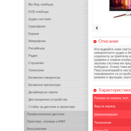
Blu-Ray плейъри
DVD плейъри
Аудио системи
Грамофони
Екрани
Описание
Микрофони
Рисийвъри
Изследвайте нови светов
невероятното аудио и б
Радио
хоризонта за приятели 
графики и плавни изобр
Слушалки
звукова система ви пре
победата. Освен това ра
Тонколони
Персонализирайте настр
периферните си устройс
режими и функции, коит
Безжични говорители
Безжични презентери
Характеристики
Дизайнерски лампи
Размер на екрана, inch
Дистанционни устройства
Вид на екрана
Стойки за дисплеи и проектори
Професионални дисплеи
Широкоекранен
Принтери, скенери и МФУ
Технология
Консумативи
Smart OS