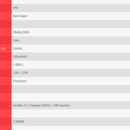
IPS
Anti-Glare
-
3840x2160
2ms
, Hz
144Hz
300cd/m2
1 000:1
178° / 178°
FreeSync
-
-
treVolo 2.1 Channel (2Wx2 + 5W woofer)
-
2 HDMI
-