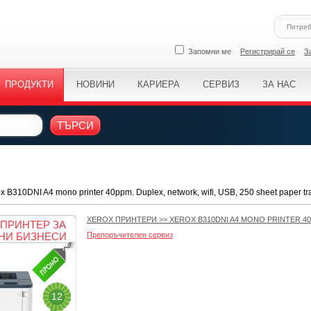
Запомни ме
Регистрирай се
З
ПРОДУКТИ
НОВИНИ
КАРИЕРА
СЕРВИЗ
ЗА НАС
ТЪРСИ
 B310DNI A4 mono printer 40ppm. Duplex, network, wifi, USB, 250 sheet paper tr
XEROX ПРИНТЕРИ
>>
XEROX B310DNI A4 MONO PRINTER 4
ПРИНТЕР ЗА
НИ БИЗНЕСИ
Препоръчителен сервиз
12