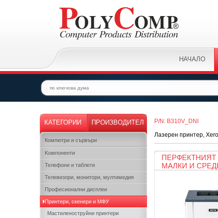
НАЧАЛО
P/N: B310V_DNI
КАТЕГОРИИ
ПРОИЗВОДИТЕЛ
Лазерен принтер, Xerox
Компютри и сървъри
Kомпоненти
ПЕРФЕКТНИЯТ 
МАЛКИ И СРЕД
Телефони и таблети
Телевизори, монитори, мултимедия
Професионални дисплеи
Принтери, скенери и МФУ
Мастиленоструйни принтери