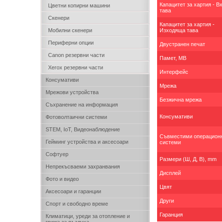
Капацитет за хартия - 
Цветни копирни машини
тава
Скенери
Капацитет за хартия -
Мобилни скенери
Изходяща тава
Периферни опции
Двустранен печат
Canon резервни части
Памет, MB
Xerox резервни части
Интерфейс
Консумативи
Мрежа
Мрежови устройства
Безжична мрежа
Съхранение на информация
Консумативи
Фотоволтаични системи
STEM, IoT, Видеонаблюдение
Съвместими операцион
Гейминг устройства и аксесоари
системи
Софтуер
Размери (Ш, Д, В), mm
Непрекъсваеми захранвания
Дисплей
Фото и видео
Цвят
Аксесоари и гаранции
Други
Спорт и свободно време
Гаранция
Климатици, уреди за отопление и