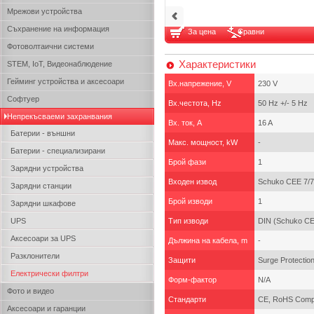
Мрежови устройства
Съхранение на информация
За цена
Сравни
Фотоволтаични системи
Характеристики
STEM, IoT, Видеонаблюдение
Гейминг устройства и аксесоари
Вх.напрежение, V
230 V
Софтуер
Вх.честота, Hz
50 Hz +/- 5 Hz
Непрекъсваеми захранвания
Вх. ток, A
16 A
Батерии - външни
Макс. мощност, kW
-
Батерии - специализирани
Брой фази
1
Зарядни устройства
Входен извод
Schuko CEE 7/
Зарядни станции
Брой изводи
1
Зарядни шкафове
UPS
Тип изводи
DIN (Schuko CE
Аксесоари за UPS
Дължина на кабела, m
-
Разклонители
Защити
Surge Protection
Електрически филтри
Форм-фактор
N/A
Фото и видео
Стандарти
CE, RoHS Compl
Аксесоари и гаранции