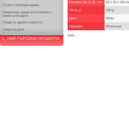
Размери (Ш, Д, В), mm
63 x 42 x 100 
Спорт и свободно време
Тегло, g
150 g
Климатици, уреди за отопление и
грижа за въздуха
Цвят
White
Уреди за здраве и красота
Гаранция
99 месеца
Уреди за дома
EAN: -
НАЙ-ТЪРСЕНИ ПРОДУКТИ