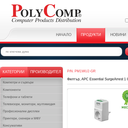
НАЧАЛО
ПРОДУКТИ
НОВИНИ
P/N: PM1WU2-GR
КАТЕГОРИИ
ПРОИЗВОДИТЕЛ
Филтър, APC Essential SurgeArrest 1 
Компютри и сървъри
Kомпоненти
9
Телефони и таблети
Телевизори, монитори, мултимедия
Професионални дисплеи
Принтери, скенери и МФУ
Консумативи