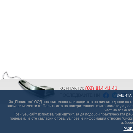
(02) 814 41 41
КОНТАКТИ:
ПОСЛЕДВАЙТЕ НИ:
ЗАЩИТА 
За „Поликомп“ ООД поверителността и защитата на личните данни на кл
ключови моменти от Политиката на поверителност, която можете да дост
част на всяка от
Този уеб сайт използва "бисквитки", за да подобри практическата р
приемем, че сте съгласни с това. За повече информация относно "бискви
избере
РАЗБ