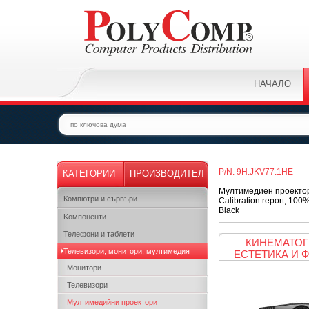
НАЧАЛО
P/N: 9H.JKV77.1HE
КАТЕГОРИИ
ПРОИЗВОДИТЕЛ
Мултимедиен проектор,
Компютри и сървъри
Calibration report, 10
Black
Kомпоненти
Телефони и таблети
КИНЕМАТОГ
Телевизори, монитори, мултимедия
ЕСТЕТИКА И 
Монитори
Телевизори
Мултимедийни проектори