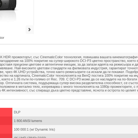
tor
K HDR прожекторът, със CinematicColor технология, повишава вашата кинематографич
агодарение на 100% покритие на супер-широкото DCI-P3 цветно пространство, което е
доставя прецизни цветове и автентични емоции, за да запази идеята на режисьора и д
вяване. Най-високите цветови стандарти на филмовата индустрия, гарантират точно
е, чрез 4K UHD устройства, точно както режисьорите са искали да ги покажат. Подоб
ество на картината, CinematicColor технологията на BenQ постига 100% покритие на и
 което е 1.26 пъти по-голямо от Rec. 709. С DCI-P3 може да се насладите на по-богати
зор. Оптичната система, поддържаща супер-висока разделителна способност, се състо
зположени в метално тяло, изпреварва с много технологията на 1080p прожекторите, с
 4K интензивност, със спиращо дъха цветно представяне, яснота и острота по целият 
DLP
1 800 ANSI lumens
100 000:1 (w/ Dynamic Iris)