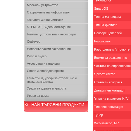
Технология
Мрежови устройства
Smart OS
Съхранение на информация
Тип на матрицата
Фотоволтаични системи
Тип на дисплея
STEM, IoT, Видеонаблюдение
Сензорен дисплей
Гейминг устройства и аксесоари
Резолюция
Софтуер
Непрекъсваеми захранвания
Разстояние м/у точките
Фото и видео
Време за реакция, ms
Аксесоари и гаранции
Честота на опресняване
Спорт и свободно време
Яркост, cd/m2
Климатици, уреди за отопление и
грижа за въздуха
Статичен контраст
Уреди за здраве и красота
Динамичен контраст
Уреди за дома
Ъгъл на видимост H/ V
НАЙ-ТЪРСЕНИ ПРОДУКТИ
Тип синхронизация
Тунер
Web камера, MP