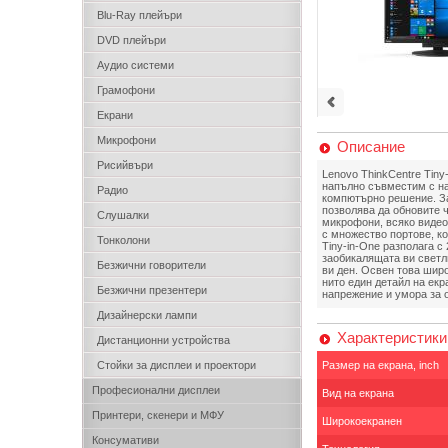
Blu-Ray плейъри
DVD плейъри
Аудио системи
Грамофони
Екрани
Микрофони
Описание
Рисийвъри
Lenovo ThinkCentre Tiny
напълно съвместим с нас
Радио
компютърно решение. За
позволява да обновите ч
Слушалки
микрофони, всяко видео
с множество портове, к
Тонколони
Tiny-in-One разполага с
заобикалящата ви светл
Безжични говорители
ви ден. Освен това широ
нито един детайл на екр
Безжични презентери
напрежение и умора за о
Дизайнерски лампи
Характеристики
Дистанционни устройства
Стойки за дисплеи и проектори
Размер на екрана, inch
Професионални дисплеи
Вид на екрана
Принтери, скенери и МФУ
Широкоекранен
Консумативи