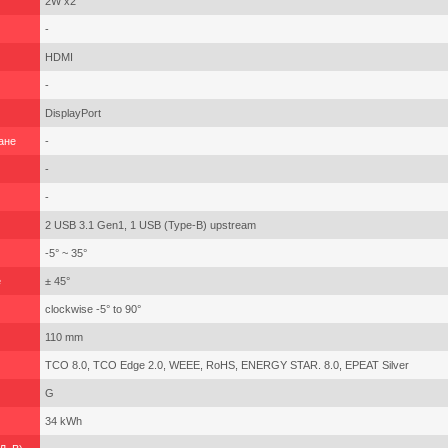
2W x2
-
HDMI
-
DisplayPort
ане
-
-
-
2 USB 3.1 Gen1, 1 USB (Type-B) upstream
-5° ~ 35°
е
± 45°
clockwise -5° to 90°
110 mm
TCO 8.0, TCO Edge 2.0, WEEE, RoHS, ENERGY STAR. 8.0, EPEAT Silver
G
34 kWh