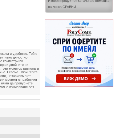
Избери продукт от каталога с помощта
на линка СРАВНИ
екота и удобство. Той е
фективно цялостно
те компютри ви
ера и двойните си
 този монитор разполага
но. Lenovo ThinkCentre
тове, независимо от
дин момент от работния
е няма да пропуснете
зуално изживяване без