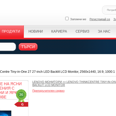
Запомни ме
Регистрирай се
З
ПРОДУКТИ
НОВИНИ
КАРИЕРА
СЕРВИЗ
ЗА НАС
ТЪРСИ
entre Tiny-in-One 27 27-inch LED Backlit LCD Monitor, 2560x1440, 16:9, 1000:1
LENOVO МОНИТОРИ
>>
LENOVO THINKCENTRE TINY-IN-ONE
Е НА ЯСНИ
BACKLIT LCD MONITOR
ЕНИЯ С
Препоръчителен сервиз
И И ЯРКИ
36
ОВЕ