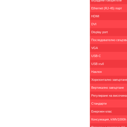
Вградени говорители
Ethernet (RJ-45) порт
HDMI
DVI
Display port
Последователно свързв
VGA
USB-C
USB хъб
Наклон
Хоризонтално завъртан
Вертикално завъртане
Регулиране на височина
Стандарти
Енергиен клас
Консумация, kWh/1000h