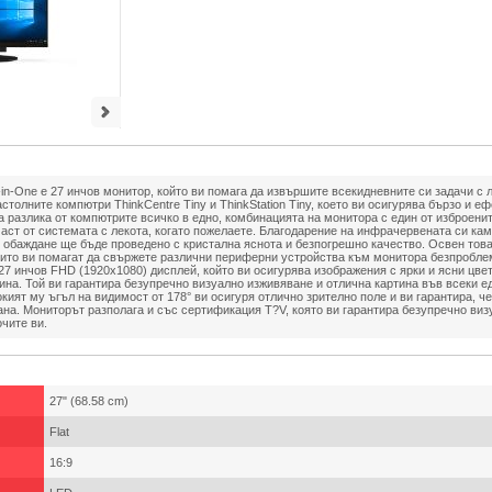
-in-One е 27 инчов монитор, който ви помага да извършите всекидневните си задачи с л
толните компютри ThinkCentre Tiny и ThinkStation Tiny, което ви осигурява бързо и е
 разлика от компютрите всичко в едно, комбинацията на монитора с един от изброени
аст от системата с лекота, когато пожелаете. Благодарение на инфрачервената си кам
 обаждане ще бъде проведено с кристална яснота и безпогрешно качество. Освен това
оито ви помагат да свържете различни периферни устройства към монитора безпроблем
 27 инчов FHD (1920x1080) дисплей, който ви осигурява изображения с ярки и ясни цве
ина. Той ви гарантира безупречно визуално изживяване и отлична картина във всеки е
кият му ъгъл на видимост от 178° ви осигуря отлично зрително поле и ви гарантира, ч
ана. Мониторът разполага и със сертификация T?V, която ви гарантира безупречно ви
чите ви.
27" (68.58 cm)
Flat
16:9