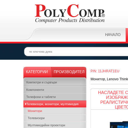
НАЧАЛО
P/N: 11JHRAT1EU
КАТЕГОРИИ
ПРОИЗВОДИТЕЛ
Монитор, Lenovo ThinkC
Компютри и сървъри
Kомпоненти
НАСЛАДЕТЕ С
ИЗОБРАЖ
Телефони и таблети
РЕАЛИСТИЧН
Телевизори, монитори, мултимедия
ЦВЕТ
Монитори
Телевизори
Мултимедийни проектори