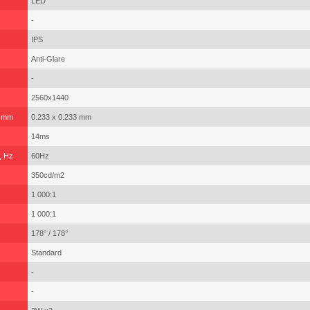
LED
-
IPS
Anti-Glare
-
2560x1440
, mm
0.233 x 0.233 mm
14ms
, Hz
60Hz
350cd/m2
1 000:1
1 000:1
178° / 178°
Standard
-
-