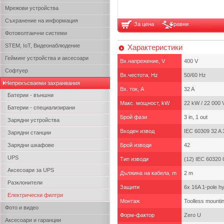
Мрежови устройства
Съхранение на информация
За цена
Сравни
Фотоволтаични системи
STEM, IoT, Видеонаблюдение
Характеристики
Гейминг устройства и аксесоари
Вх.напрежение, V
400 V
Софтуер
Вх.честота, Hz
50/60 Hz
Непрекъсваеми захранвания
Вх. ток, A
32 A
Батерии - външни
Макс. мощност, kW
22 kW / 22 000 
Батерии - специализирани
Брой фази
3 in, 1 out
Зарядни устройства
Входен извод
IEC 60309 32 A 
Зарядни станции
Зарядни шкафове
Брой изводи
42
UPS
Тип изводи
(12) IEC 60320 
Аксесоари за UPS
Дължина на кабела, m
2 m
Разклонители
Защити
6x 16A 1-pole hy
Електрически филтри
Mонтаж
Toolless mountin
Фото и видео
Форм-фактор
Zero U
Аксесоари и гаранции