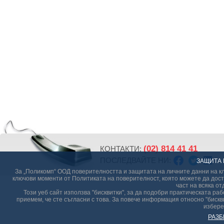
(02) 814 41 41
КОНТАКТИ:
ПОСЛЕДВАЙТЕ НИ:
ЗАЩИТА 
За „Поликомп“ ООД поверителността и защитата на личните данни на кл
ключови моменти от Политиката на поверителност, която можете да дост
част на всяка от
Този уеб сайт използва "бисквитки", за да подобри практическата р
приемем, че сте съгласни с това. За повече информация относно "бискви
избере
РАЗБ