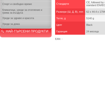
CE, followed b
Стандарти
Спорт и свободно време
standard EN/I
Климатици, уреди за отопление и
Размери (Ш, Д, В), mm
62 x 44.4 x 17
грижа за въздуха
Уреди за здраве и красота
Тегло, g
5140 g
Уреди за дома
Цвят
Black
НАЙ-ТЪРСЕНИ ПРОДУКТИ
Гаранция
24 месеца
EAN: -