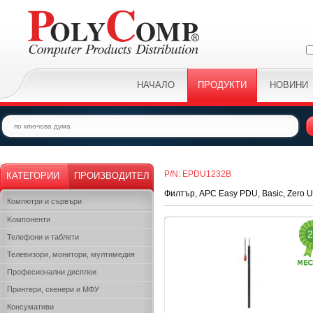
НАЧАЛО
ПРОДУКТИ
НОВИНИ
P/N: EPDU1232B
КАТЕГОРИИ
ПРОИЗВОДИТЕЛ
Филтър, APC Easy PDU, Basic, Zero U,
Компютри и сървъри
Kомпоненти
2
Телефони и таблети
Телевизори, монитори, мултимедия
Професионални дисплеи
Принтери, скенери и МФУ
Консумативи