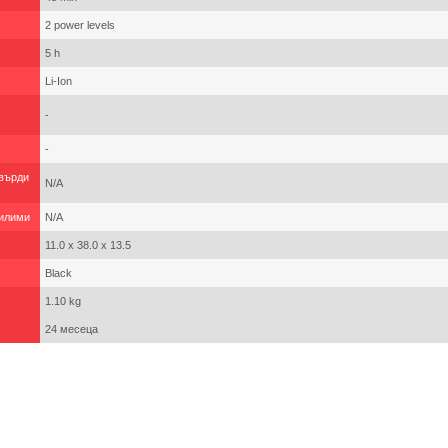
2 power levels
5 h
Li-Ion
-
-
твърди
N/A
килими
N/A
11.0 x 38.0 x 13.5
Black
1.10 kg
24 месеца