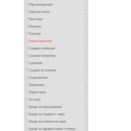
Парогенератори
Парочистачки
Пасатори
Перални
Плотове
Прахосмукачки
Сандвич мейкъри
Сокоизстисквачки
Сушилни
Съдове за готвене
Съдомиялни
Термокани
Термочаши
Тостери
Уреди за вакуумиране
Уреди за гладене с пара
Уреди за готвене на пара
Уреди за здравословно готвене