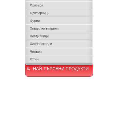
Фризери
Фритюрници
Фурни
Хладилни витрини
Хладилници
Хлебопекарни
Чопъри
Ютии
НАЙ-ТЪРСЕНИ ПРОДУКТИ