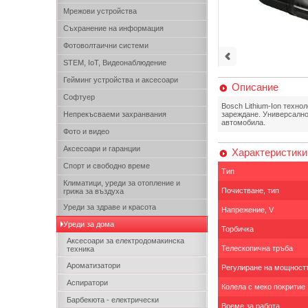
Мрежови устройства
Съхранение на информация
Фотоволтаични системи
STEM, IoT, Видеонаблюдение
Гейминг устройства и аксесоари
Описание
Софтуер
Bosch Lithium-Ion техн
Непрекъсваеми захранвания
зареждане. Универсално 
автомобила.
Фото и видео
Аксесоари и гаранции
Характеристики
Спорт и свободно време
Тип
Климатици, уреди за отопление и
Почистване, тип
грижа за въздуха
Уреди за здраве и красота
Напрежение, V
Уреди за дома
Торбичка
Аксесоари за електродомакинска
Телескопична тръба
техника
Ароматизатори
Регулиране на мощност
Аспиратори
Колела с меко покритие
Барбекюта - електрически
Време за работа