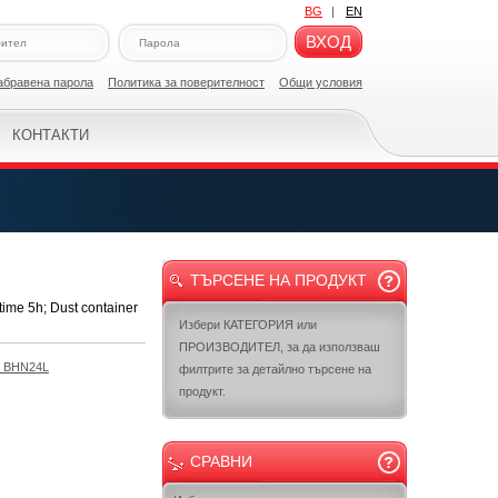
BG
|
EN
ВХОД
абравена парола
Политикa за поверителност
Общи условия
КОНТАКТИ
ТЪРСЕНЕ НА ПРОДУКТ
me 5h; Dust container
Избери КАТЕГОРИЯ или
ПРОИЗВОДИТЕЛ, за да използваш
 BHN24L
филтрите за детайлно търсене на
продукт.
СРАВНИ