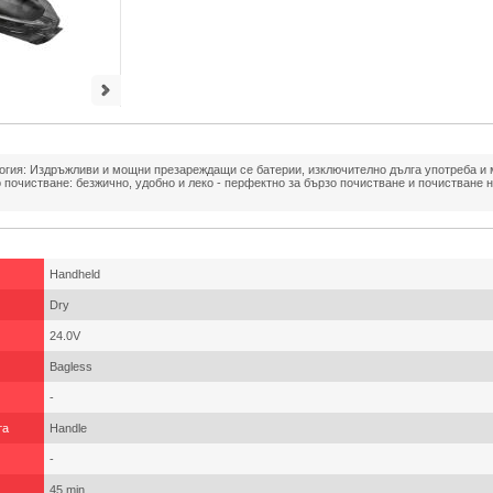
ология: Издръжливи и мощни презареждащи се батерии, изключително дълга употреба и
почистване: безжично, удобно и леко - перфектно за бързо почистване и почистване 
Handheld
Dry
24.0V
Bagless
-
та
Handle
-
45 min