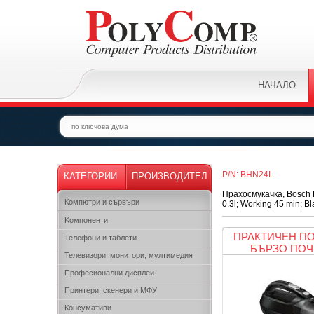
НАЧАЛО
P/N: BHN24L
КАТЕГОРИИ
ПРОИЗВОДИТЕЛ
Прахосмукачка, Bosch 
Компютри и сървъри
0.3l; Working 45 min; Bl
Kомпоненти
ПРАКТИЧЕН П
Телефони и таблети
БЪРЗО ПОЧ
Телевизори, монитори, мултимедия
Професионални дисплеи
Принтери, скенери и МФУ
Консумативи