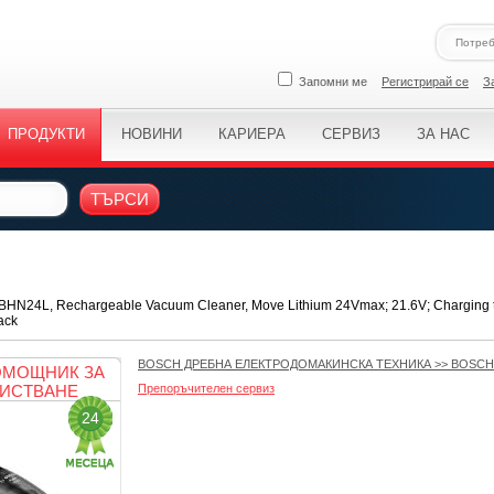
Запомни ме
Регистрирай се
З
ПРОДУКТИ
НОВИНИ
КАРИЕРА
СЕРВИЗ
ЗА НАС
ТЪРСИ
BHN24L, Rechargeable Vacuum Cleaner, Move Lithium 24Vmax; 21.6V; Charging ti
ack
BOSCH ДРЕБНА ЕЛЕКТРОДОМАКИНСКА ТЕХНИКА
>>
BOSCH
ОМОЩНИК ЗА
ИСТВАНЕ
Препоръчителен сервиз
24