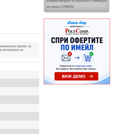
Избери продукт от каталога с помощта
на линка СРАВНИ
 минимално време за
на интериора на