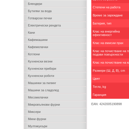
Блендери
Степени на работа
Бутилки за вода
Време за зареждане
Готварски печки
Батерия, тип
Електрически рендета
Клас на енергийна
Кани
ефективност
Кафемашини
Клас на емисии прах
Кафемелачки
Клас на почистване на 
Котлони
подови повърхности
Кухненски везни
Клас на почистване на 
Кухненски прибори
Размери (Ш, Д, В), cm
Кухненски роботи
Цвят
Машинки за пилинг
Тегло, kg
Машини за сладолед
Гаранция
Месомелачки
EAN: 4242005190898
Микровълнови фурни
Миксери
Мини фурни
Мултикукъри