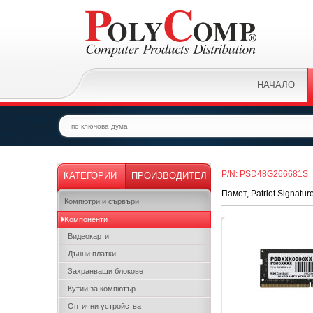
НАЧАЛО
P/N: PSD48G266681S
КАТЕГОРИИ
ПРОИЗВОДИТЕЛ
Памет, Patriot Signat
Компютри и сървъри
Kомпоненти
Видеокарти
Дънни платки
Захранващи блокове
Кутии за компютър
Оптични устройства