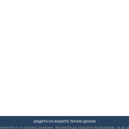
ЗАЩИТА НА ВАШИТЕ ЛИЧНИ ДАННИ
иентите е от основно значение. Молим Ви да отделите малко време, за да с