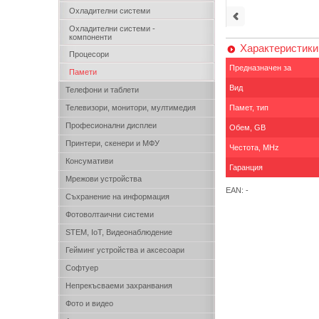
Охладителни системи
Охладителни системи -
компоненти
Характеристики
Процесори
Предназначен за
Памети
Вид
Телефони и таблети
Телевизори, монитори, мултимедия
Памет, тип
Професионални дисплеи
Обем, GB
Принтери, скенери и МФУ
Честота, MHz
Консумативи
Гаранция
Мрежови устройства
EAN: -
Съхранение на информация
Фотоволтаични системи
STEM, IoT, Видеонаблюдение
Гейминг устройства и аксесоари
Софтуер
Непрекъсваеми захранвания
Фото и видео