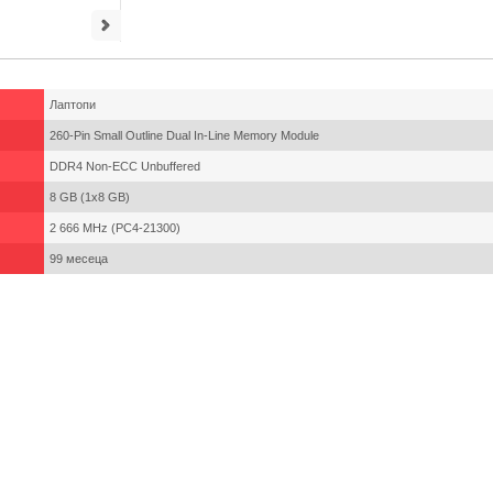
Лаптопи
260-Pin Small Outline Dual In-Line Memory Module
DDR4 Non-ECC Unbuffered
8 GB (1x8 GB)
2 666 MHz (PC4-21300)
99 месеца