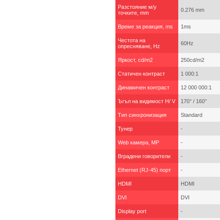
Разстояние м/у
0.276 mm
точките, mm
Време за реакция, ms
1ms
Честота на
60Hz
опресняване, Hz
Яркост, cd/m2
250cd/m2
Статичен контраст
1 000:1
Динамичен контраст
12 000 000:1
Ъгъл на видимост H/ V
170° / 160°
Тип синхронизация
Standard
Тунер
-
Web камера, MP
-
Вградени говорители
-
Ethernet (RJ-45) порт
-
HDMI
HDMI
DVI
DVI
Display port
-