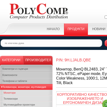
НАЧАЛО
ПРОДУКТИ
НОВИНИ
P/N: 9H.LJALB.QBE
КАТЕГОРИИ
ПРОИЗВОДИТЕЛ
Монитор, BenQ BL2483, 24" 
Компютри и сървъри
72% NTSC, ePaper mode, Eye Ca
Kомпоненти
Color Weakness, 1000:1, 12M
Телефони и таблети
Tilt, Black
Телевизори, монитори, мултимедия
Монитори
КОРПОРАТИВНО КАЧЕСТВО
ИЗОБРАЖЕНИЕТО И
Телевизори
ЕРГОНОМИЧЕН ДИЗАЙН
3
Мултимедийни проектори