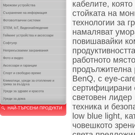
кабелите, която
Мрежови устройства
стойката на мон
Съхранение на информация
технологии за г
Фотоволтаични системи
STEM, IoT, Видеонаблюдение
намаляват умора
Гейминг устройства и аксесоари
повишавайки ко
Софтуер
продуктивността
Непрекъсваеми захранвания
работното място
Фото и видео
Аксесоари и гаранции
продължителна 
Спорт и свободно време
BenQ, с eye-car
Климатици, уреди за отопление и
грижа за въздуха
сертифицирани 
Уреди за здраве и красота
световен лидер 
Уреди за дома
техника и безопа
НАЙ-ТЪРСЕНИ ПРОДУКТИ
low blue light, 
човешкото зрени
света предложи