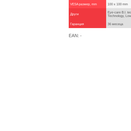
VESA размер, mm
100 x 100 mm
Eye-care B.I. t
Други
Technology, Low 
Гаранция
36 месеца
EAN: -