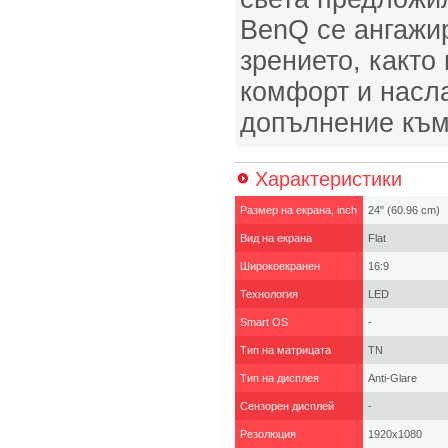
BenQ се ангажи
зрението, както
комфорт и насла
допълнение към
Характеристики
Размер на екрана, inch
24" (60.96 cm)
Вид на екрана
Flat
Широкоекранен
16:9
Технология
LED
Smart OS
-
Тип на матрицата
TN
Тип на дисплея
Anti-Glare
Сензорен дисплей
-
Резолюция
1920x1080