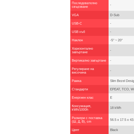
Последователно
-
свързване
VGA
D-Sub
USB-C
-
USB хъб
-
Наклон
-5° ~ 20°
Хоризонтално
-
завъртане
Вертикално завъртане
-
Регулиране на
-
височина
Рамка
Slim Bezel Desi
Стандарти
EPEAT, TCO, W
Енергиен клас
E
Консумация,
18 kWh
kWh/1000h
Размери с поставка
56.5 x 17.5 x 43
(Ш, Д, В), cm
Цвят
Black