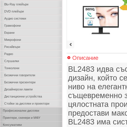
Blu-Ray плейъри
DVD плейъри
Аудио системи
Грамофони
Екрани
Микрофони
Рисийвъри
Радио
Описание
Слушалки
BL2483 идва със
Тонколони
Безжични говорители
дизайн, който с
Безжични презентери
ниво на елегант
Дизайнерски лампи
същевременно з
Дистанционни устройства
цялостната прои
Стойки за дисплеи и проектори
Професионални дисплеи
предостави мак
Принтери, скенери и МФУ
BL2483 има сис
Консумативи