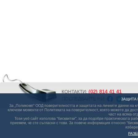
(02) 814 41 41
КОНТАКТИ:
ПОСЛЕДВАЙТЕ НИ:
ЗАЩИТА 
За „Поликомп“ ООД поверителността и защитата на личните данни на кл
ключови моменти от Политиката на поверителност, която можете да дост
част на всяка от
Този уеб сайт използва "бисквитки", за да подобри практическата р
приемем, че сте съгласни с това. За повече информация относно "бискви
избере
РАЗБ