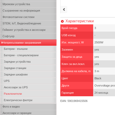
Мрежови устройства
Съхранение на информация
Фотоволтаични системи
Характеристики
STEM, IoT, Видеонаблюдение
Брой гнезда
3
Гейминг устройства и аксесоари
USB изход
-
Софтуер
Изх. мощност, W
2500W
Непрекъсваеми захранвания
Батерии - външни
Заземен
yes
Батерии - специализирани
Защита за деца
yes
Зарядни устройства
Ключ за вкл./изкл.
yes
Зарядни станции
Дължина на кабела, m
3 m
Зарядни шкафове
Цвят
Black
UPS
Други
Overvoltage prot
Аксесоари за UPS
Гаранция
24 месеца
Разклонители
Електрически филтри
EAN: 5901969415506
Фото и видео
Аксесоари и гаранции