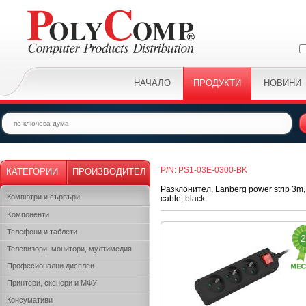
НАЧАЛО
ПРОДУКТИ
НОВИНИ
P/N: PS1-03E-0300-BK
КАТЕГОРИИ
ПРОИЗВОДИТЕЛ
Разклонител, Lanberg power strip 3m, 3
Компютри и сървъри
cable, black
Kомпоненти
Телефони и таблети
2
Телевизори, монитори, мултимедия
Професионални дисплеи
Принтери, скенери и МФУ
Консумативи