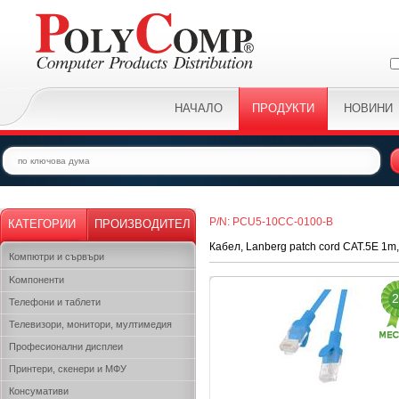
НАЧАЛО
ПРОДУКТИ
НОВИНИ
P/N: PCU5-10CC-0100-B
КАТЕГОРИИ
ПРОИЗВОДИТЕЛ
Кабел, Lanberg patch cord CAT.5E 1m,
Компютри и сървъри
Kомпоненти
2
Телефони и таблети
Телевизори, монитори, мултимедия
Професионални дисплеи
Принтери, скенери и МФУ
Консумативи