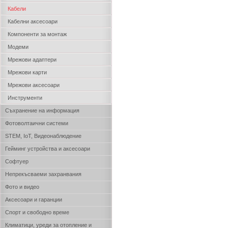
Кабели
Кабелни аксесоари
Компоненти за монтаж
Модеми
Мрежови адаптери
Мрежови карти
Мрежови аксесоари
Инструменти
Съхранение на информация
Фотоволтаични системи
STEM, IoT, Видеонаблюдение
Гейминг устройства и аксесоари
Софтуер
Непрекъсваеми захранвания
Фото и видео
Аксесоари и гаранции
Спорт и свободно време
Климатици, уреди за отопление и