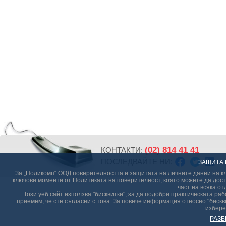
(02) 814 41 41
КОНТАКТИ:
ПОСЛЕДВАЙТЕ НИ:
ЗАЩИТА 
За „Поликомп“ ООД поверителността и защитата на личните данни на кл
ключови моменти от Политиката на поверителност, която можете да дост
част на всяка от
Този уеб сайт използва "бисквитки", за да подобри практическата р
приемем, че сте съгласни с това. За повече информация относно "бискви
избере
РАЗБ