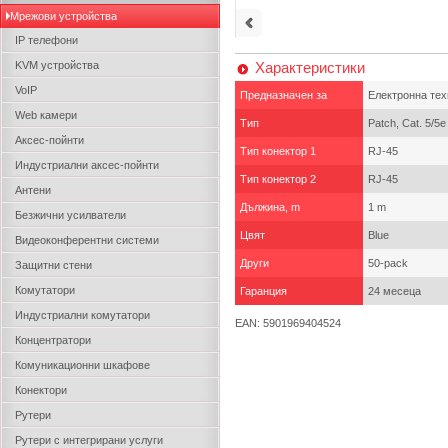
Мрежови устройства
IP телефони
KVM устройства
Характеристики
VoIP
Предназначен за
Електронна тех
Web камери
Тип
Patch, Cat. 5/5e
Аксес-пойнти
Тип конектор 1
RJ-45
Индустриални аксес-пойнти
Тип конектор 2
RJ-45
Антени
Дължина, m
1 m
Безжични усилватели
Цвят
Blue
Видеоконферентни системи
Други
50-pack
Защитни стени
Комутатори
Гаранция
24 месеца
Индустриални комутатори
EAN: 5901969404524
Концентратори
Комуникационни шкафове
Конектори
Рутери
Рутери с интегрирани услуги