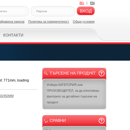
BG
|
EN
ВХОД
абравена парола
Политикa за поверителност
Общи условия
КОНТАКТИ
ТЪРСЕНЕ НА ПРОДУКТ
t: 771mm, loading
Избери КАТЕГОРИЯ или
ПРОИЗВОДИТЕЛ, за да използваш
55/450MM
филтрите за детайлно търсене на
продукт.
СРАВНИ