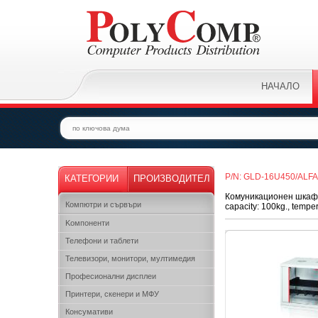
НАЧАЛО
P/N: GLD-16U450/ALF
КАТЕГОРИИ
ПРОИЗВОДИТЕЛ
Комуникационен шкаф, 
Компютри и сървъри
capacity: 100kg., tempere
Kомпоненти
Телефони и таблети
Телевизори, монитори, мултимедия
Професионални дисплеи
Принтери, скенери и МФУ
Консумативи