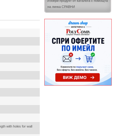
Избери продукт от каталога с помощта
на линка СРАВНИ
th with holes for wall