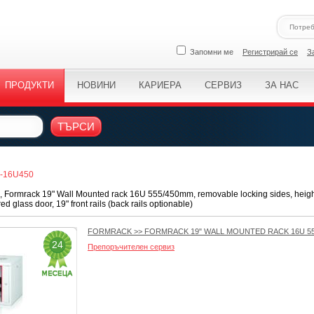
Запомни ме
Регистрирай се
З
ПРОДУКТИ
НОВИНИ
КАРИЕРА
СЕРВИЗ
ЗА НАС
ТЪРСИ
A-16U450
Formrack 19" Wall Mounted rack 16U 555/450mm, removable locking sides, heigh
d glass door, 19" front rails (back rails optionable)
FORMRACK
>>
FORMRACK 19" WALL MOUNTED RACK 16U 5
24
Препоръчителен сервиз