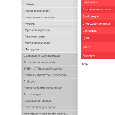
Заключване
Кабели
Включени аксесоари
Кабелни аксесоари
Брой секции
Компоненти за монтаж
Модеми
Слот за вентилатори
Мрежови адаптери
Стандарти
Мрежови карти
Цвят
Мрежови аксесоари
Други
Инструменти
Гаранция
Съхранение на информация
Фотоволтаични системи
EAN: -
STEM, IoT, Видеонаблюдение
Гейминг устройства и аксесоари
Софтуер
Непрекъсваеми захранвания
Фото и видео
Аксесоари и гаранции
Спорт и свободно време
Климатици, уреди за отопление и