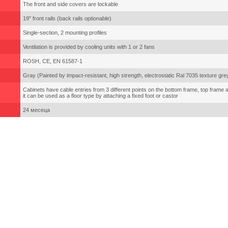
The front and side covers are lockable
19" front rails (back rails optionable)
Single-section, 2 mounting profiles
Ventilation is provided by cooling units with 1 or 2 fans
ROSH, CE, EN 61587-1
Gray (Painted by impact-resistant, high strength, electrostatic Ral 7035 texture gre
Cabinets have cable entries from 3 different points on the bottom frame, top frame a
it can be used as a floor type by attaching a fixed foot or castor
24 месеца