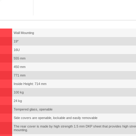
Wall Mounting
19"
16U
555 mm
450 mm
771 mm
Inside Height: 714 mm
100 kg
24 kg
Tempered glass, openable
Side covers are openable, lockable and easily removable
The rear cover is made by high strength 1.5 mm DKP sheet that provides high streng
mounting.