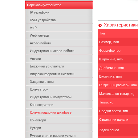
Мрежови устройства
IP телефони
KVM устройства
Характеристики
VoIP
Тип
Web камери
Размер, inch
Аксес-пойнти
Форм-фактор
Индустриални аксес-пойнти
Антени
Широчина, mm
Безжични усилватели
Дълбочина, mm
Видеоконферентни системи
Височина, mm
Защитни стени
Вътрешни размери, mm
Комутатори
Максимален товар, kg
Индустриални комутатори
Тегло, kg
Концентратори
Предни врати, тип
Комуникационни шкафове
Странични панели
Конектори
Рутери
Заден панел
Рутери с интегрирани услуги