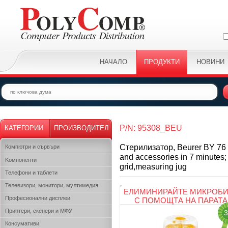
НАЧАЛО
ПРОДУКТИ
НОВИНИ
P/N: 95308_BEU
КАТЕГОРИИ
ПРОИЗВОДИТЕЛ
Стерилизатор, Beurer BY 76 ste
Компютри и сървъри
and accessories in 7 minutes;
Kомпоненти
grid,measuring jug
Телефони и таблети
Телевизори, монитори, мултимедия
ЕЛИМИНИРАЙТЕ МИКРОБИ
Професионални дисплеи
С ПОМОЩТА НА ПАРАТА
Принтери, скенери и МФУ
3
Консумативи