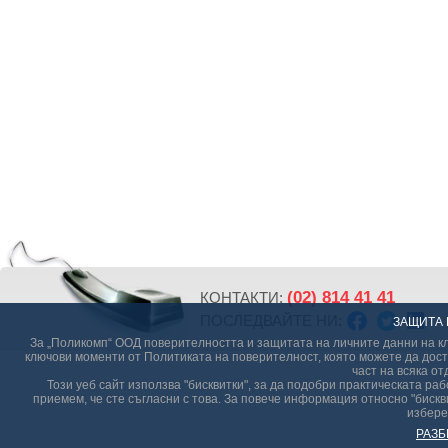
(02) 814 41 41
КОНТАКТИ:
ПОСЛЕДВАЙТЕ НИ:
ЗАЩИТА 
За „Поликомп“ ООД поверителността и защитата на личните данни на кл
ключови моменти от Политиката на поверителност, която можете да дост
част на всяка от
Този уеб сайт използва "бисквитки", за да подобри практическата р
приемем, че сте съгласни с това. За повече информация относно "бискви
избере
РАЗБ