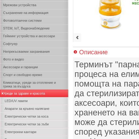
Мрежови устройства
Съхранение на информация
Фотоволтаични системи
STEM, IoT, Видеонаблюдение
Гейминг устройства и аксесоари
Софтуер
Описание
Непрекъсваеми захранвания
Фото и видео
Терминът "парн
Аксесоари и гаранции
процеса на ели
Спорт и свободно време
помощта на пара
Климатици, уреди за отопление и
грижа за въздуха
да стерилизират
Уреди за здраве и красота
аксесоари, коит
LED/UV лампи
Апарати за кръвно налягане
храненето на ва
Електрически четки за коса
може да стерили
Електрически четки за зъби
според указани
Електронни кантари