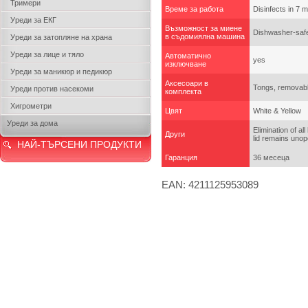
Тримери
Време за работа
Disinfects in 7 
Уреди за ЕКГ
Възможност за миене
Dishwasher-saf
в съдомиялна машина
Уреди за затопляне на храна
Уреди за лице и тяло
Автоматично
yes
изключване
Уреди за маникюр и педикюр
Аксесоари в
Tongs, removable
Уреди против насекоми
комплекта
Хигрометри
Цвят
White & Yellow
Уреди за дома
Elimination of al
Други
lid remains unop
НАЙ-ТЪРСЕНИ ПРОДУКТИ
Гаранция
36 месеца
EAN: 4211125953089