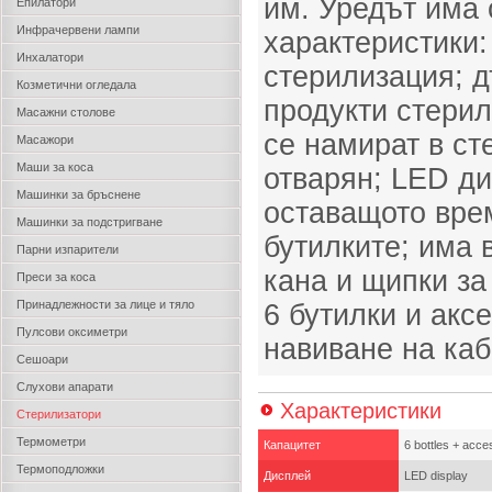
им. Уредът има
Епилатори
Инфрачервени лампи
характеристики:
Инхалатори
стерилизация; 
Козметични огледала
продукти стерил
Масажни столове
се намират в ст
Масажори
Маши за коса
отварян; LED ди
Машинки за бръснене
оставащото вре
Машинки за подстригване
бутилките; има
Парни изпарители
кана и щипки з
Преси за коса
Принадлежности за лице и тяло
6 бутилки и акс
Пулсови оксиметри
навиване на каб
Сешоари
Слухови апарати
Характеристики
Стерилизатори
Термометри
Капацитет
6 bottles + acce
Термоподложки
Дисплей
LED display