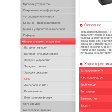
Мрежови устройства
Съхранение на информация
Фотоволтаични системи
STEM, IoT, Видеонаблюдение
Описание
Гейминг устройства и аксесоари
Това непрекъсваемо ТЗИ
идеалният избор за ваши
Софтуер
надеждна електроенерги
захранване и ви осигуря
Непрекъсваеми захранвания
захранва устройства с 
игрови конзоли. Освен 
Батерии - външни
топлина при работа. То
изтощаване на батерият
Батерии - специализирани
Зарядни устройства
Характеристики
Зарядни станции
Вх.напрежение, V
Зарядни шкафове
Изх. мощност, VA
UPS
Брой изводи
Аксесоари за UPS
Разклонители
Тип изводи
Електрически филтри
Батерия, тип
Фото и видео
Защити
Аксесоари и гаранции