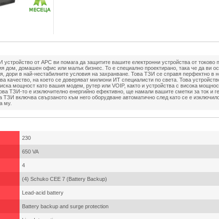
 устройство от APC ви помага да защитите вашите електронни устройства от токово 
я дом, домашен офис или малък бизнес. То е специално проектирано, така че да ви о
я, дори в най-нестабилните условия на захранване. Това ТЗИ се справя перфектно в 
ва качество, на което се доверяват милиони ИТ специалисти по света. Това устройств
ниска мощност като вашия модем, рутер или VOIP, както и устройства с висока мощнос
това ТЗИ-то е изключително енергийно ефективно, ще намали вашите сметки за ток и г
ва ТЗИ включва свързаното към него оборудване автоматично след като се е изключило
а му.
230
650 VA
4
(4) Schuko CEE 7 (Battery Backup)
Lead-acid battery
Battery backup and surge protection