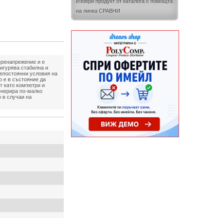
Избери продукт от каталога с помощта
на линка СРАВНИ
пренапрежение и е
сигурява стабилна и
непостоянни условия на
о е в състояние да
т като компютри и
енерира по-малко
 в случаи на