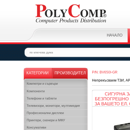
НАЧАЛО
P/N: BV650I-GR
КАТЕГОРИИ
ПРОИЗВОДИТЕЛ
Непрекъсваем ТЗИ, APC
Компютри и сървъри
Kомпоненти
СИГУРНА З
БЕЗПОГРЕШНО 
Телефони и таблети
ЗА ВАШЕТО ЕЛ.
Телевизори, монитори, мултимедия
Професионални дисплеи
Принтери, скенери и МФУ
Консумативи