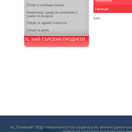
Технология
Спорт и свободно време
Гаранция
Климатици, уреди за отопление и
грижа за въздуха
EAN: -
Уреди за здраве и красота
Уреди за дома
НАЙ-ТЪРСЕНИ ПРОДУКТИ
За „Поликомп“ ООД поверителността и защитата на личните данни на кл
можете да достъпите във всеки един мом