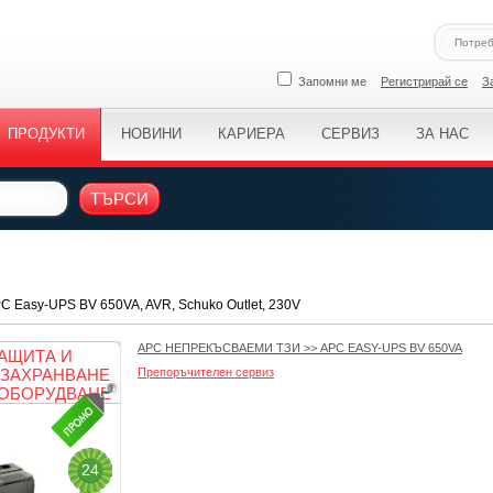
Запомни ме
Регистрирай се
З
ПРОДУКТИ
НОВИНИ
КАРИЕРА
СЕРВИЗ
ЗА НАС
ТЪРСИ
 Easy-UPS BV 650VA, AVR, Schuko Outlet, 230V
APC НЕПРЕКЪСВАЕМИ ТЗИ
>>
APC EASY-UPS BV 650VA
АЩИТА И
ЗАХРАНВАНЕ
Препоръчителен сервиз
 ОБОРУДВАНЕ
24