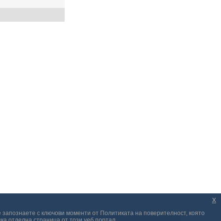
x
е запознаете с ключови моменти от Политиката на поверителност, която
ка отделна страница от този уеб портал.