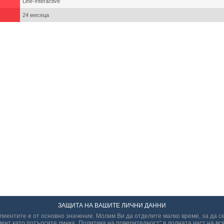
Line-Interactive
24 месеца
ЗАЩИТА НА ВАШИТЕ ЛИЧНИ ДАННИ
иентите е от основно значение. Молим Ви да отделите малко време, за да с
ент като потърсите линка „Политикa на поверителност“ в долната част на вся