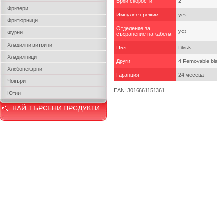
Брой скорости
2
Фризери
Импулсен режим
yes
Фритюрници
Отделение за
yes
Фурни
съхранение на кабела
Хладилни витрини
Цвят
Black
Хладилници
Други
4 Removable bla
Хлебопекарни
Гаранция
24 месеца
Чопъри
EAN: 3016661151361
Ютии
НАЙ-ТЪРСЕНИ ПРОДУКТИ