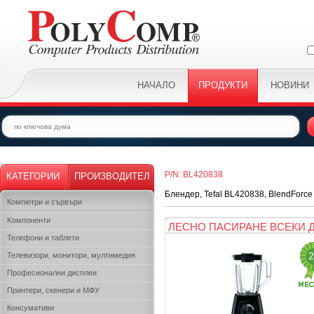
НАЧАЛО
ПРОДУКТИ
НОВИНИ
P/N: BL420838
КАТЕГОРИИ
ПРОИЗВОДИТЕЛ
Блендер, Tefal BL420838, BlendForce I
Компютри и сървъри
Kомпоненти
ЛЕСНО ПАСИРАНЕ ВСЕКИ 
Телефони и таблети
2
Телевизори, монитори, мултимедия
Професионални дисплеи
Принтери, скенери и МФУ
Консумативи