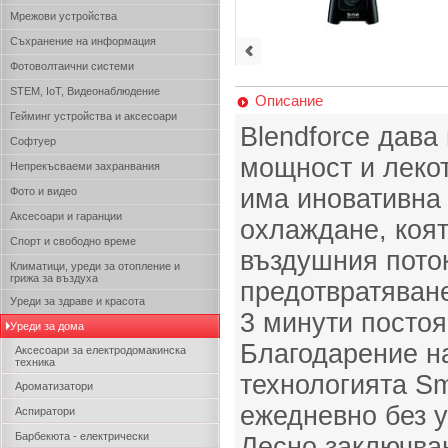
Мрежови устройства
Съхранение на информация
Фотоволтаични системи
STEM, IoT, Видеонаблюдение
Описание
Гейминг устройства и аксесоари
Blendforce дава
Софтуер
мощност и леко
Непрекъсваеми захранвания
има иновативна
Фото и видео
Аксесоари и гаранции
охлаждане, коя
Спорт и свободно време
въздушния поток
Климатици, уреди за отопление и
грижа за въздуха
предотвратяване
Уреди за здраве и красота
3 минути постоя
Уреди за дома
Благодарение на
Аксесоари за електродомакинска
техника
технологията Sm
Ароматизатори
ежедневно без у
Аспиратори
Барбекюта - електрически
Лесно заключва