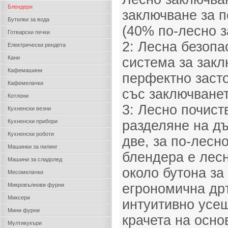
Блендери
заключване за п
Бутилки за вода
(40% по-лесно з
Готварски печки
2: Лесна безопа
Електрически рендета
Кани
система за закл
Кафемашини
перфектно заст
Кафемелачки
със заключванет
Котлони
3: Лесно почист
Кухненски везни
Кухненски прибори
разделяне на д
Кухненски роботи
две, за по-лесн
Машинки за пилинг
блендера е лесн
Машини за сладолед
около бутона за
Месомелачки
егрономична др
Микровълнови фурни
Миксери
интуитивно усе
Мини фурни
крачета на осно
Мултикукъри