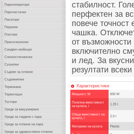
стабилност. Гол
Парогенератори
перфектен за вс
Парочистачки
Пасатори
повече точност
Перални
чашка. Отключе
Плотове
от възможности 
Прахосмукачки
включително сму
Сандвич мейкъри
Сокоизстисквачки
и лед. За вкусн
Сушилни
резултати всеки
Съдове за готвене
Съдомиялни
Характеристики
Термокани
Мощност, W
600 W
Термочаши
Тостери
Полезна вместимост
1.25 l
на купата, l
Уреди за вакуумиране
Обща вместимост на
2.0 l
Уреди за гладене с пара
купата, l
Уреди за готвене на пара
Материал на купата
Plastic
Уреди за здравословно готвене