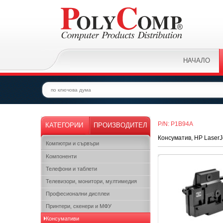
НАЧАЛО
P/N: P1B94A
КАТЕГОРИИ
ПРОИЗВОДИТЕЛ
Консуматив, HP LaserJe
Компютри и сървъри
Kомпоненти
Телефони и таблети
Телевизори, монитори, мултимедия
Професионални дисплеи
Принтери, скенери и МФУ
Консумативи