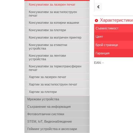
Консумативи за лазерен печат
Консумативи за мастилоструен
печат
Характеристики
Консумативи за копирни машини
Съвместимост
Консумативи за плотери
Цвят
Консумативи за матричен принтер
Консумативи за етикетни
Брой страници
устройства
Гаранция
Консумативи за лентови
устройства
EAN: -
Консумативи за термотрансферен
печат
Хартии за лазерен печат
Хартии за мастилоструен печат
Хартии за плотери
Мрежови устройства
Съхранение на информация
Фотоволтаични системи
STEM, IoT, Видеонаблюдение
Гейминг устройства и аксесоари