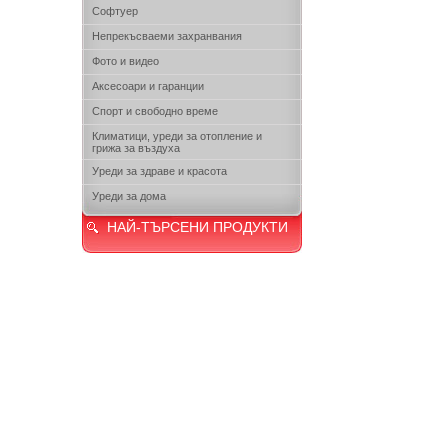
Софтуер
Непрекъсваеми захранвания
Фото и видео
Аксесоари и гаранции
Спорт и свободно време
Климатици, уреди за отопление и
грижа за въздуха
Уреди за здраве и красота
Уреди за дома
НАЙ-ТЪРСЕНИ ПРОДУКТИ