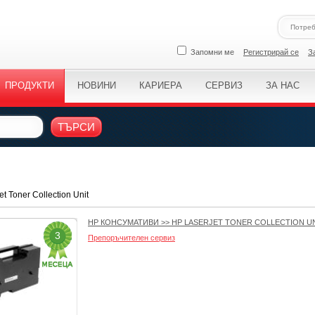
Запомни ме
Регистрирай се
З
ПРОДУКТИ
НОВИНИ
КАРИЕРА
СЕРВИЗ
ЗА НАС
ТЪРСИ
t Toner Collection Unit
HP КОНСУМАТИВИ
>>
HP LASERJET TONER COLLECTION U
3
Препоръчителен сервиз