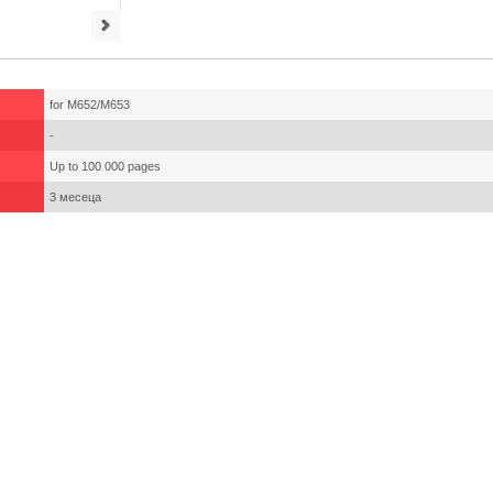
for M652/M653
-
Up to 100 000 pages
3 месеца