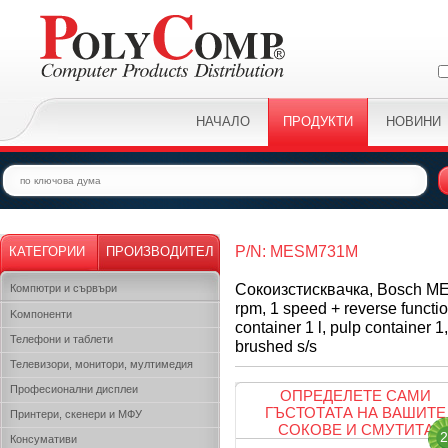
НАЧАЛО
ПРОДУКТИ
НОВИНИ
P/N: MESM731M
КАТЕГОРИИ
ПРОИЗВОДИТЕЛ
Сокоизстисквачка, Bosch MES
Компютри и сървъри
rpm, 1 speed + reverse function
Kомпоненти
container 1 l, pulp container 1,3
Телефони и таблети
brushed s/s
Телевизори, монитори, мултимедия
Професионални дисплеи
ОПРЕДЕЛЕТЕ САМИ
ГЪСТОТАТА НА ВАШИТЕ
Принтери, скенери и МФУ
СОКОВЕ И СМУТИТА
2
Консумативи