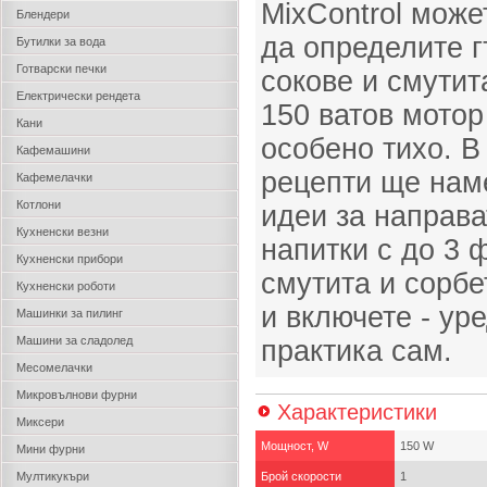
MixControl може
Блендери
да определите г
Бутилки за вода
Готварски печки
сокове и смути
Електрически рендета
150 ватов мотор
Кани
особено тихо. В
Кафемашини
рецепти ще нам
Кафемелачки
Котлони
идеи за направа
Кухненски везни
напитки с до 3 
Кухненски прибори
смутита и сорбе
Кухненски роботи
и включете - ур
Машинки за пилинг
Машини за сладолед
практика сам.
Месомелачки
Микровълнови фурни
Характеристики
Миксери
Мощност, W
150 W
Мини фурни
Мултикукъри
Брой скорости
1