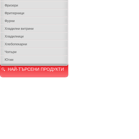
Фризери
Фритюрници
Фурни
Хладилни витрини
Хладилници
Хлебопекарни
Чопъри
Ютии
НАЙ-ТЪРСЕНИ ПРОДУКТИ