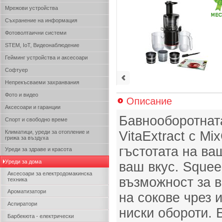
Мрежови устройства
Съхранение на информация
Фотоволтаични системи
STEM, IoT, Видеонаблюдение
Гейминг устройства и аксесоари
Софтуер
Непрекъсваеми захранвания
Фото и видео
Описание
Аксесоари и гаранции
Бавнооборотнат
Спорт и свободно време
Климатици, уреди за отопление и
VitaExtract с Mi
грижа за въздуха
гъстотата на ва
Уреди за здраве и красота
Уреди за дома
ваш вкус. Squee
Аксесоари за електродомакинска
възможност за 
техника
Ароматизатори
на сокове чрез 
Аспиратори
ниски обороти. 
Барбекюта - електрически