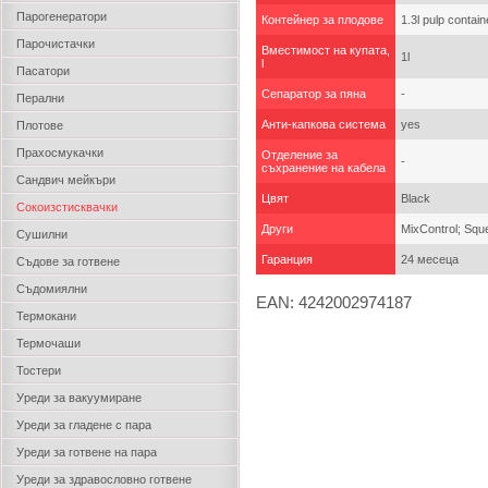
Парогенератори
Контейнер за плодове
1.3l pulp contain
Парочистачки
Вместимост на купата,
1l
l
Пасатори
Сепаратор за пяна
-
Перални
Анти-капкова система
yes
Плотове
Прахосмукачки
Отделение за
-
съхранение на кабела
Сандвич мейкъри
Цвят
Black
Сокоизстисквачки
Други
MixControl; Squ
Сушилни
Гаранция
24 месеца
Съдове за готвене
Съдомиялни
EAN: 4242002974187
Термокани
Термочаши
Тостери
Уреди за вакуумиране
Уреди за гладене с пара
Уреди за готвене на пара
Уреди за здравословно готвене