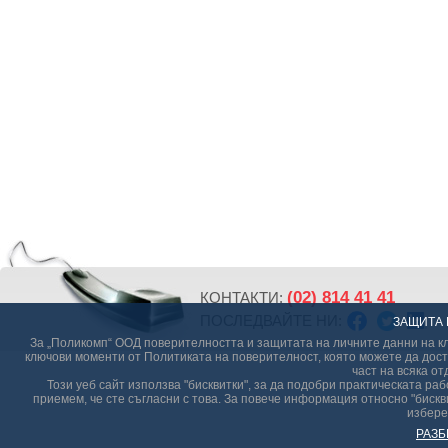
(02) 814 41 41
КОНТАКТИ:
ПОСЛЕДВАЙТЕ НИ:
ЗАЩИТА 
За „Поликомп“ ООД поверителността и защитата на личните данни на кл
ключови моменти от Политиката на поверителност, която можете да дост
част на всяка от
Този уеб сайт използва "бисквитки", за да подобри практическата р
приемем, че сте съгласни с това. За повече информация относно "бискви
избере
РАЗБ