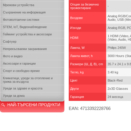
Опция за безжично
Мрежови устройства
-
прожектиране
Съхранение на информация
Analog RGB/Com
Входове
Фотоволтаични системи
Audio, USB (Min
STEM, IoT, Видеонаблюдение
Изходи
Analog RGB, PC
Гейминг устройства и аксесоари
1 HDMI (Video,
HDMI
(Video, Audio, H
Софтуер
Лампа, W
Philips 240W
Непрекъсваеми захранвания
Лампа живот, h
3000 Hours (St
Фото и видео
Аксесоари и гаранции
Размери (Ш, Д, В), cm
35.7 x 24.1 x 9.
Спорт и свободно време
Тегло, kg
3.40 kg
Климатици, уреди за отопление и
Цвят
Black-Red
грижа за въздуха
Уреди за здраве и красота
Други
2x3D Glasses
Уреди за дома
Гаранция
24 месеца
НАЙ-ТЪРСЕНИ ПРОДУКТИ
EAN: 4713392228766