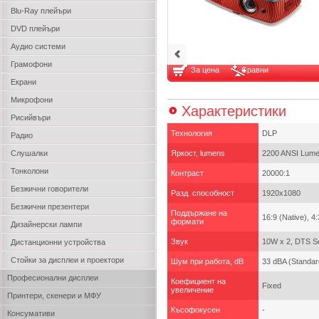
Blu-Ray плейъри
DVD плейъри
Аудио системи
Грамофони
За цена
Сравни
Екрани
Микрофони
Характеристики
Рисийвъри
Технология
DLP
Радио
Слушалки
Яркост, lumens
2200 ANSI Lum
Тонколони
Контраст
20000:1
Безжични говорители
Разд. способност
1920x1080
Безжични презентери
Поддържане на
16:9 (Native), 4
формати
Дизайнерски лампи
Звук
10W x 2, DTS So
Дистанционни устройства
Стойки за дисплеи и проектори
Шум при работа, dB
33 dBA (Standa
Професионални дисплеи
Коефициент на
Fixed
увеличение
Принтери, скенери и МФУ
Късофокусен
-
Консумативи