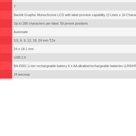
7
Backlit Graphic Monochrome LCD with label preview capability (3 Lines x 16 Chara
Up to 280 characters per label, 50 preset positions
Automatic
3.5, 6, 9, 12, 18, 24 mm TZe
24 x 18.1 mm
USB 2.0
BA-E001 Li-ion rechargeable battery 6 x AA alkaline/rechargeable batteries (LR6/H
24 месеца