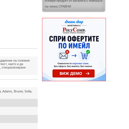
Избери продукт от каталога с помощта
на линка СРАВНИ
одарение на големия
кст, както и да
я, специализирани
a, Adams, Brunei, Sofia,