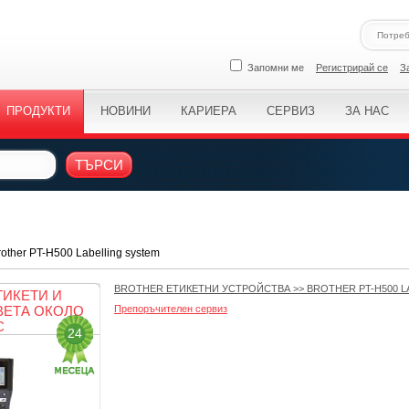
Запомни ме
Регистрирай се
З
ПРОДУКТИ
НОВИНИ
КАРИЕРА
СЕРВИЗ
ЗА НАС
ТЪРСИ
other PT-H500 Labelling system
BROTHER ЕТИКЕТНИ УСТРОЙСТВА
>>
BROTHER PT-H500 L
ТИКЕТИ И
ВЕТА ОКОЛО
Препоръчителен сервиз
С
24