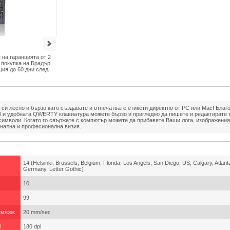
на гаранцията от 2
и покупка на Брадър
ция до 60 дни след
си лесно и бързо като създавате и отпечатвате етикети директно от PC или Mac! Благ
 и удобната QWERTY клавиатура можете бързо и пригледно да пишете и редактирате те
 символи. Когато го свържете с компютър можете да прибавяте Ваши лога, изображени
инална и професионална визия.
14 (Helsinki, Brussels, Belgium, Florida, Los Angels, San Diego, US, Calgary, Atlant
Germany, Letter Gothic)
10
99
мм/сек
20 mm/sec
i
180 dpi