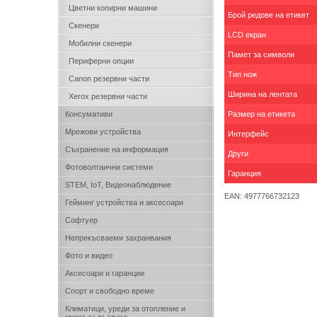
Цветни копирни машини
Брой редове на етикет
Скенери
LCD екран
Мобилни скенери
Памет за символи
Периферни опции
Тип нож
Canon резервни части
Ширина на лентата
Xerox резервни части
Консумативи
Размер на етикета
Мрежови устройства
Интерфейс
Съхранение на информация
Други
Фотоволтаични системи
Гаранция
STEM, IoT, Видеонаблюдение
EAN: 4977766732123
Гейминг устройства и аксесоари
Софтуер
Непрекъсваеми захранвания
Фото и видео
Аксесоари и гаранции
Спорт и свободно време
Климатици, уреди за отопление и