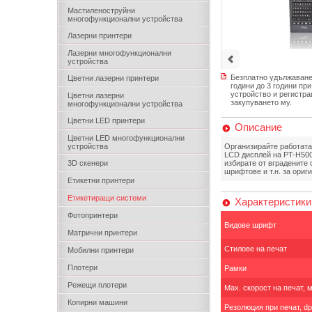
Мастиленоструйни
многофункционални устройства
Лазерни принтери
Лазерни многофункционални
устройства
Безплатно удължаване 
Цветни лазерни принтери
години до 3 години пр
устройство и регистра
Цветни лазерни
закупуването му.
многофункционални устройства
Цветни LED принтери
Описание
Цветни LED многофункционални
устройства
Организирайте работата 
LCD дисплей на PT-H500
3D скенери
избирате от вградените
шрифтове и т.н. за ориг
Етикетни принтери
Етикетиращи системи
Характеристики
Фотопринтери
Видове шрифт
Матрични принтери
Стилове на печат
Мобилни принтери
Плотери
Рамки
Режещи плотери
Мах. скорост на печат, 
Копирни машини
Резолюция при печат, dp