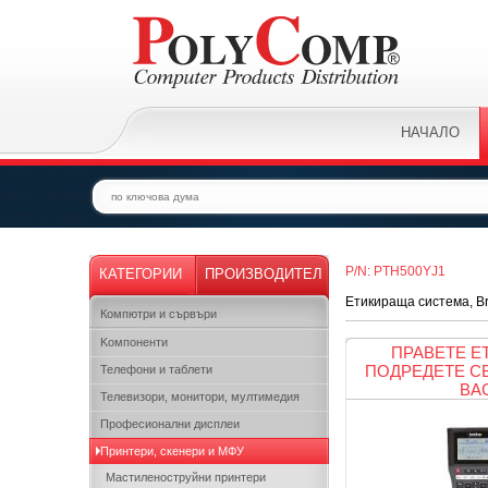
НАЧАЛО
P/N: PTH500YJ1
КАТЕГОРИИ
ПРОИЗВОДИТЕЛ
Етикираща система, Br
Компютри и сървъри
Kомпоненти
ПРАВЕТЕ Е
ПОДРЕДЕТЕ С
Телефони и таблети
ВА
Телевизори, монитори, мултимедия
Професионални дисплеи
Принтери, скенери и МФУ
Мастиленоструйни принтери