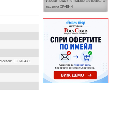
Избери продукт от каталога с помощта
на линка СРАВНИ
otection: IEC 61643-1