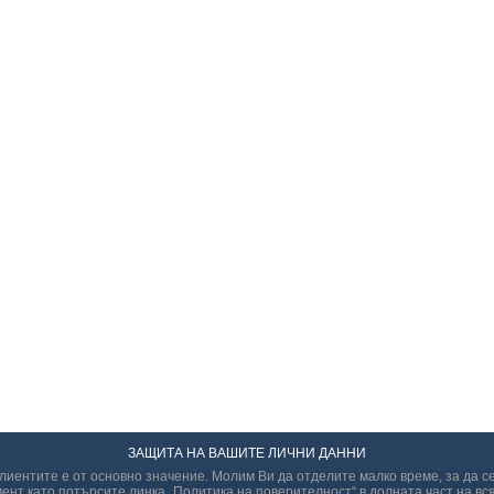
ЗАЩИТА НА ВАШИТЕ ЛИЧНИ ДАННИ
иентите е от основно значение. Молим Ви да отделите малко време, за да с
ент като потърсите линка „Политикa на поверителност“ в долната част на вся