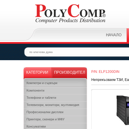
НАЧАЛО
P/N: ELP1200DIN
КАТЕГОРИИ
ПРОИЗВОДИТЕЛ
Непрекъсваем ТЗИ, Eat
Компютри и сървъри
Kомпоненти
Телефони и таблети
Телевизори, монитори, мултимедия
Професионални дисплеи
Принтери, скенери и МФУ
Консумативи