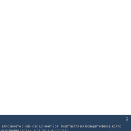
x
е запознаете с ключови моменти от Политиката на поверителност, която
ка отделна страница от този уеб портал.