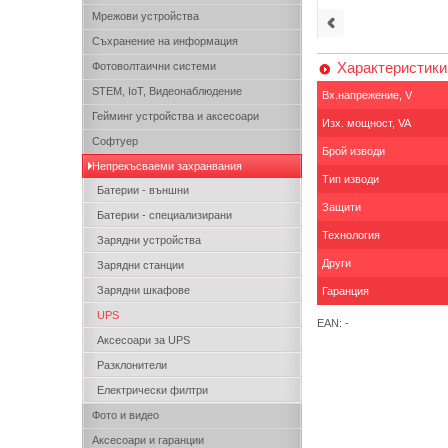
Мрежови устройства
Съхранение на информация
Характеристики
Фотоволтаични системи
STEM, IoT, Видеонаблюдение
Вх.напрежение, V
Гейминг устройства и аксесоари
Изх. мощност, VA
Софтуер
Брой изводи
Непрекъсваеми захранвания
Тип изводи
Батерии - външни
Защити
Батерии - специализирани
Технология
Зарядни устройства
Други
Зарядни станции
Зарядни шкафове
Гаранция
UPS
EAN: -
Аксесоари за UPS
Разклонители
Електрически филтри
Фото и видео
Аксесоари и гаранции