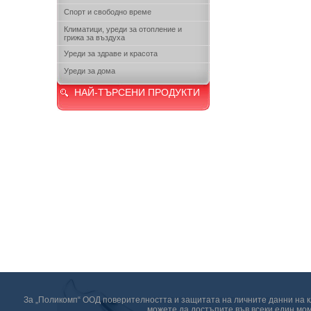
Спорт и свободно време
Климатици, уреди за отопление и
грижа за въздуха
Уреди за здраве и красота
Уреди за дома
НАЙ-ТЪРСЕНИ ПРОДУКТИ
За „Поликомп“ ООД поверителността и защитата на личните данни на кл
можете да достъпите във всеки един мом