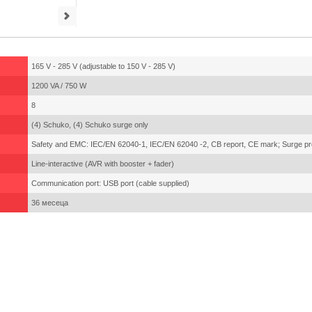
165 V - 285 V (adjustable to 150 V - 285 V)
1200 VA / 750 W
8
(4) Schuko, (4) Schuko surge only
Safety and EMC: IEC/EN 62040-1, IEC/EN 62040 -2, CB report, CE mark; Surge pr
Line-interactive (AVR with booster + fader)
Communication port: USB port (cable supplied)
36 месеца