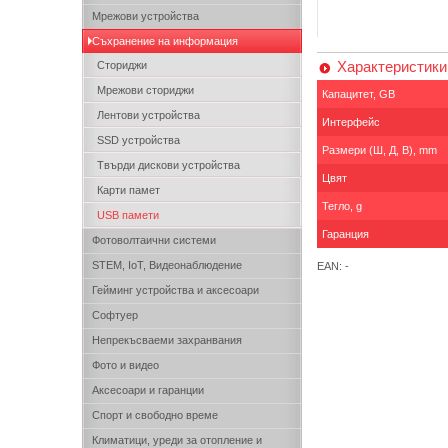
Мрежови устройства
Съхранение на информация
Характеристики
Сториджи
Мрежови сториджи
Капацитет, GB
Лентови устройства
Интерфейс
SSD устройства
Размери (Ш, Д, В), mm
Твърди дискови устройства
Цвят
Карти памет
Тегло, g
USB памети
Гаранция
Фотоволтаични системи
STEM, IoT, Видеонаблюдение
EAN: -
Гейминг устройства и аксесоари
Софтуер
Непрекъсваеми захранвания
Фото и видео
Аксесоари и гаранции
Спорт и свободно време
Климатици, уреди за отопление и