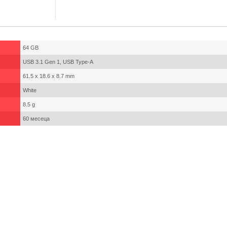
64 GB
USB 3.1 Gen 1, USB Type-A
61.5 x 18.6 x 8.7 mm
White
8.5 g
60 месеца