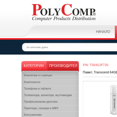
НАЧАЛО
P/N: TS64GJF730
КАТЕГОРИИ
ПРОИЗВОДИТЕЛ
Памет, Transcend 64GB,
Компютри и сървъри
Kомпоненти
Телефони и таблети
Телевизори, монитори, мултимедия
Професионални дисплеи
Принтери, скенери и МФУ
Консумативи