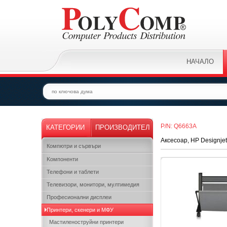
НАЧАЛО
P/N: Q6663A
КАТЕГОРИИ
ПРОИЗВОДИТЕЛ
Аксесоар, HP Designje
Компютри и сървъри
Kомпоненти
Телефони и таблети
Телевизори, монитори, мултимедия
Професионални дисплеи
Принтери, скенери и МФУ
Мастиленоструйни принтери