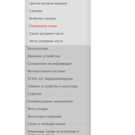
Цветни копирни машини
Скенери
Мобилни скенери
Периферни опции
Canon резервни части
Xerox резервни части
Консумативи
Мрежови устройства
Съхранение на информация
Фотоволтаични системи
STEM, IoT, Видеонаблюдение
Гейминг устройства и аксесоари
Софтуер
Непрекъсваеми захранвания
Фото и видео
Аксесоари и гаранции
Спорт и свободно време
Климатици, уреди за отопление и