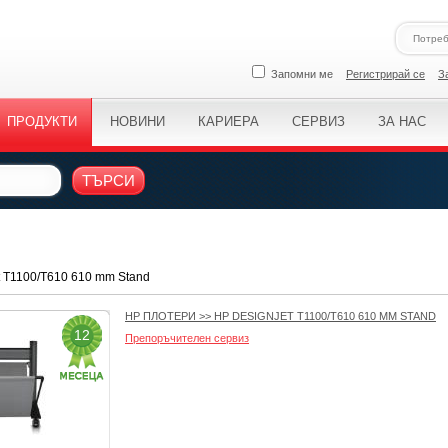
Запомни ме
Регистрирай се
З
ПРОДУКТИ
НОВИНИ
КАРИЕРА
СЕРВИЗ
ЗА НАС
ТЪРСИ
t T1100/T610 610 mm Stand
HP ПЛОТЕРИ
>>
HP DESIGNJET T1100/T610 610 MM STAND
12
Препоръчителен сервиз