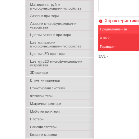
Мастиленоструйни
многофункционални устройства
Лазерни принтери
Характеристики
Лазерни многофункционални
устройства
Предназначен за
Цветни лазерни принтери
Х-ка 2
Цветни лазерни
многофункционални устройства
Гаранция
Цветни LED принтери
EAN: -
Цветни LED многофункционални
устройства
3D скенери
Етикетни принтери
Етикетиращи системи
Фотопринтери
Матрични принтери
Мобилни принтери
Плотери
Режещи плотери
Копирни машини