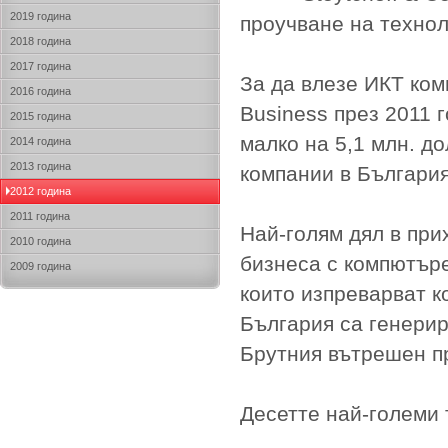
2019 година
проучване на технол
2018 година
2017 година
За да влезе ИКТ ком
2016 година
Business през 2011 
2015 година
малко на 5,1 млн. д
2014 година
2013 година
компании в България
2012 година
2011 година
Най-голям дял в при
2010 година
бизнеса с компютъре
2009 година
които изпреварват к
България са генерир
Брутния вътрешен пр
Десетте най-големи 