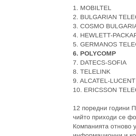
1. MOBILTEL
2. BULGARIAN TE
3. COSMO BULGARI
4. HEWLETT-PACKA
5. GERMANOS TEL
6. POLYCOMP
7. DATECS-SOFIA
8. TELELINK
9. ALCATEL-LUCENT
10. ERICSSON TEL
12 поредни години П
чийто приходи се фо
Компанията отново у
информационни и ко