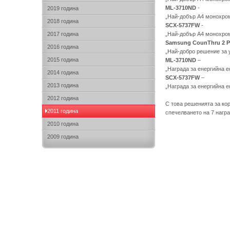
ML-3710ND
-
2019 година
„Най-добър А4 монохром
2018 година
SCX-5737FW
-
2017 година
„Най-добър А4 монохром
Samsung CounThru 2 Pr
2016 година
„Най-добро решение за 
2015 година
ML-3710ND
–
„Награда за енергийна 
2014 година
SCX-5737FW
–
2013 година
„Награда за енергийна 
2012 година
С това решенията за ко
2011 година
спечелването на 7 награ
2010 година
2009 година