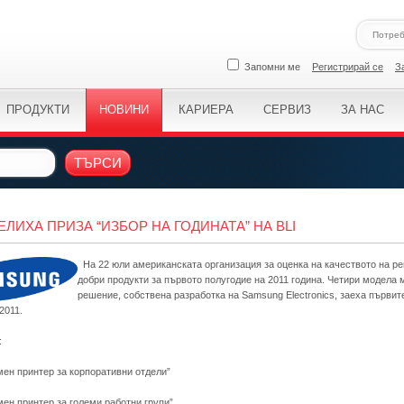
Запомни ме
Регистрирай се
З
ПРОДУКТИ
НОВИНИ
КАРИЕРА
СЕРВИЗ
ЗА НАС
ТЪРСИ
ЛИХА ПРИЗА “ИЗБОР НА ГОДИНАТА” НА BLI
На 22 юли американската организация за оценка на качеството на реше
добри продукти за първото полугодие на 2011 година. Четири модела
решение, собствена разработка на Samsung Electronics, заеха първит
2011.
:
ен принтер за корпоративни отдели”
ен принтер за големи работни групи”