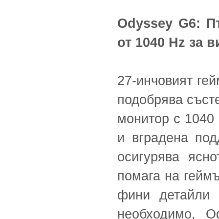
Odyssey G6: П
от 1040 Hz за 
27-инчовият ге
подобрява състе
монитор с 1040 
и вградена по
осигурява ясно
помага на геймъ
фини детайли 
необходимо, O