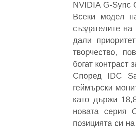
NVIDIA G-Sync C
Всеки модел н
създателите на
дали приоритет
творчество, по
богат контраст 
Според IDC Sa
геймърски монит
като държи 18,
новата серия 
позицията си н