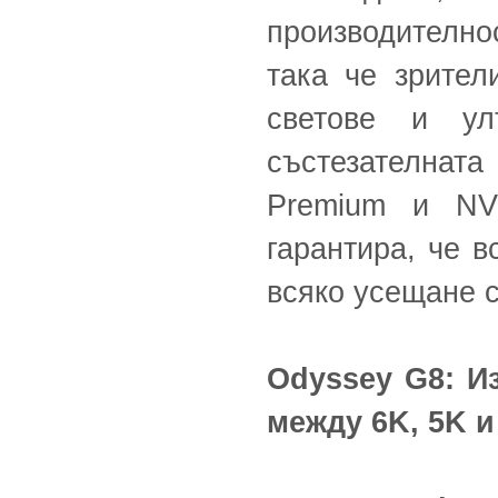
производително
така че зрите
светове и улт
състезателната
Premium и NV
гарантира, че в
всяко усещане 
Odyssey G8: И
между 6K, 5K 