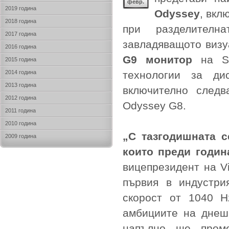
февр.
2019 година
Odyssey
, вкл
2018 година
при разделителн
2017 година
завладяващото визу
2016 година
G9 монитор
на Sa
2015 година
2014 година
технологии за ди
2013 година
включително след
2012 година
Odyssey G8.
2011 година
2010 година
„С тазгодишната 
2009 година
които преди годин
вицепрезидент на Vi
първия в индустр
скорост от 1040 H
амбициите на днешн
напълно ще проме