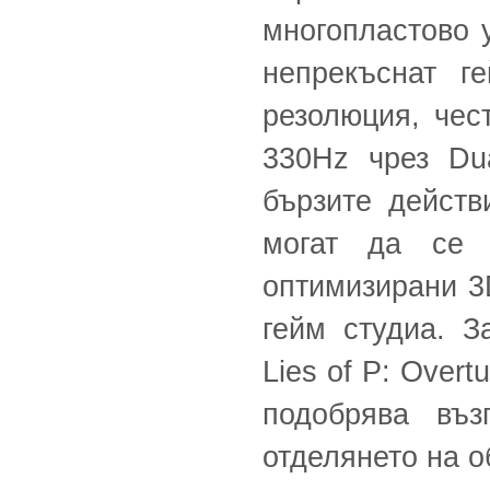
многопластово 
непрекъснат г
резолюция, чес
330Hz чрез Du
бързите действ
могат да се 
оптимизирани 3
гейм студиа. За
Lies of P: Overt
подобрява въз
отделянето на о