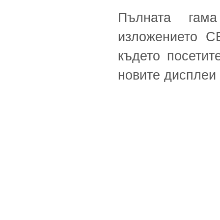
Пълната га
изложението C
където посетит
новите дисплеи 